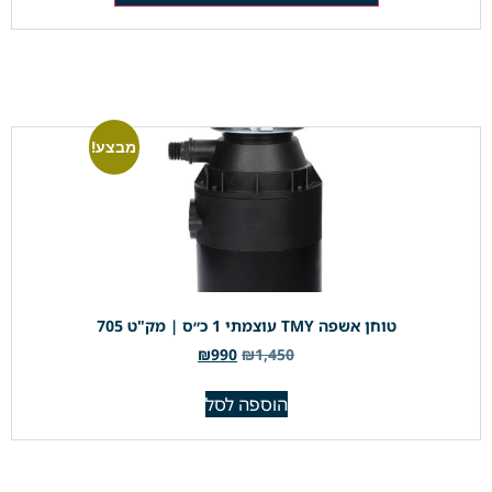
מבצע!
טוחן אשפה TMY עוצמתי 1 כ״ס | מק"ט 705
₪
990
₪
1,450
הוספה לסל