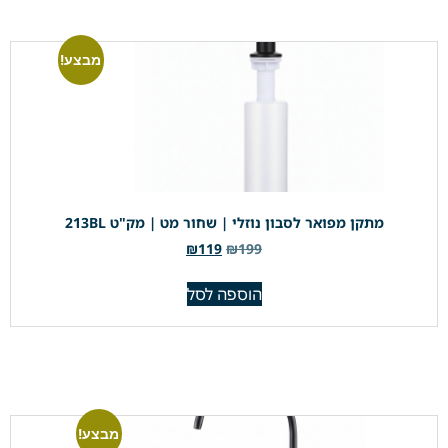
מבצע!
מתקן מפואר לסבון נוזלי | שחור מט | מק"ט 213BL
₪
119
₪
199
הוספה לסל
מבצע!