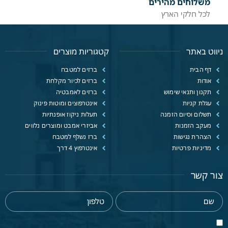
משלוחים מהירים
לכל חלקי הארץ
ניווט באתר
קטגוריות מוצרים
דף הבית
ברזים למטבח
אודות
ברזים לכיור מקלחת
תקנון ותנאי שימוש
ברזים לאמבטיה
עגלת קניות
אינטרפוצים ומוטות פינוק
תשלום וסיום הזמנה
תעלות ניקוז אופנתיות
מעקב הזמנות
אביזרי אמבט ומוצרים נלווים
הצהרת נגישות
ברז נשלף למטבח
מדיניות פרטיות
אינטרפוץ 4 דרך
צור קשר