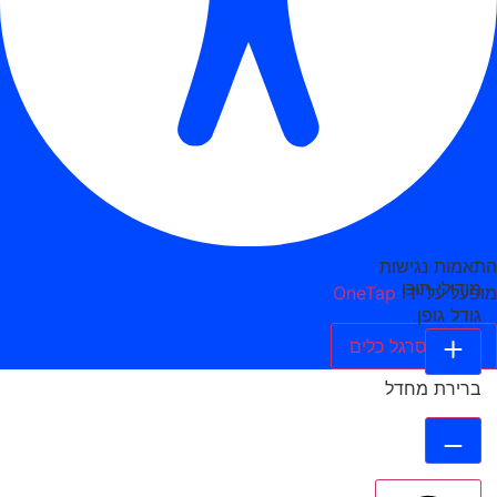
התאמות נגישות
מודולי תוכן
מופעל על ידי
OneTap
גודל גופן
הסתר סרגל כלים
ברירת מחדל