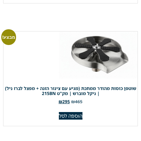
מבצע!
שוטפן כוסות מהודר ממתכת (מגיע עם צינור הזנה + מפצל לברז ניל)
| ניקל מוברש | מק"ט 215BN
₪
295
₪
465
הוספה לסל