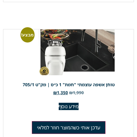
מבצע!
טוחן אשפה עוצמתי "חמת" 1 כ״ס | מק"ט 705/1
₪
1,350
₪
1,990
מידע נוסף
עדכן אותי כשהמוצר חוזר למלאי