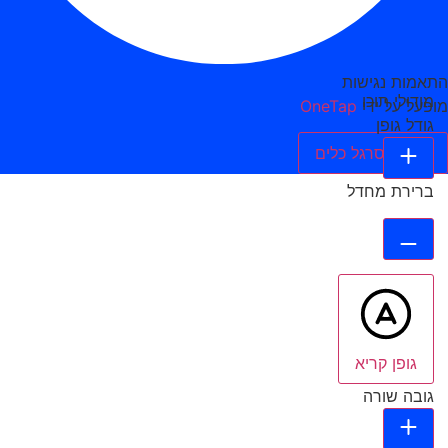
התאמות נגישות
מודולי תוכן
מופעל על ידי
OneTap
גודל גופן
הסתר סרגל כלים
ברירת מחדל
גופן קריא
גובה שורה