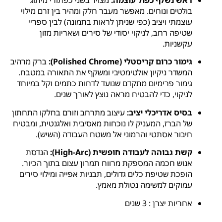
ראש נשלף כפול עוצמה:
מצויד בשני כפתורי מיתוג
בולטים ונוחים. מאפשר מעבר חלק ומהיר בין זרם מילוי
עוצמתי ויציב (כפי שניתן לראות בתמונה) לבין ספריי
שטיפה רחב, לניקוי יסודי של סירים ושאריות מזון
עקשניות.
גימור כרום קריסטלי (Polished Chrome):
ברק מרהיב
המשדר ניקיון אולטימטיבי ומשקף את התאורה במטבח.
גימור פרימיום מתקדם שנועד לדחות כתמים וקל במיוחד
לניקוי, כדי להבטיח מראה נוצץ לאורך שנים.
בסיס אדריכלי יציב:
עיצוב מתרחב וזורם בחלקו התחתון
של הברז, המעניק לו נוכחות מאסיבית ואלגנטית, ומבטיח
חיבור אסתטי והרמוני אל משטח העבודה (השיש).
קשת גבוהה לעבודה חופשית (High-Arc):
הנדסת
אנוש חכמה המספקת מרווח תמרון עצום בתוך הכיור.
הופכת שטיפת כלים גדולים, תבניות אפייה ומילוי סירים
עמוקים למשימה נטולת מאמץ.
אחריות יצרן : 3 שנים