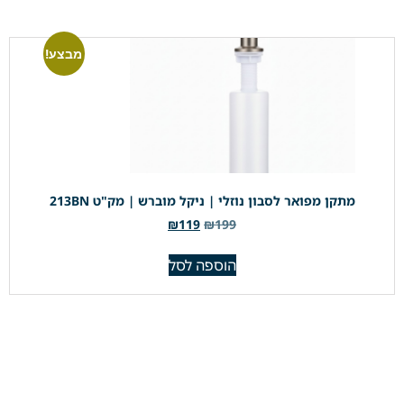
מבצע!
מתקן מפואר לסבון נוזלי | ניקל מוברש | מק"ט 213BN
₪
119
₪
199
הוספה לסל