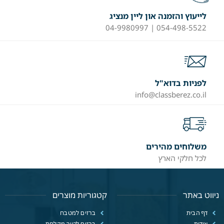
לייעוץ והזמנה און ליין מנציג
054-498-5522 | 04-9980997
לפניות בדוא"ל
info@classberez.co.il
משלוחים מהירים
לכל חלקי הארץ
ניווט באתר
קטגוריות מוצרים
דף הבית
ברזים למטבח
אודות
ברזים לכיור מקלחת