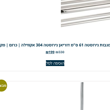
"מ דוריאן נירוסטה 304 אקווילה | כרום | מק"ט 760
₪
199
₪
330
הוספה לסל
מבצע