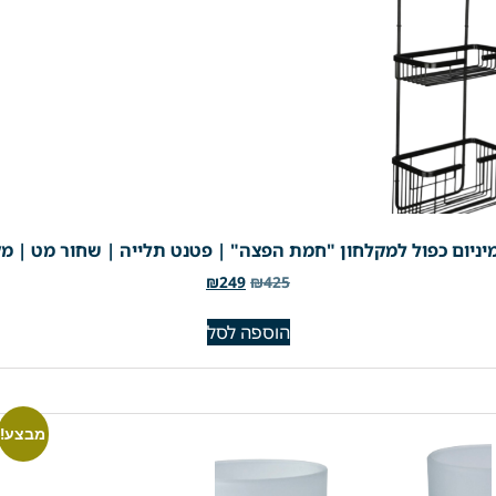
ניום כפול למקלחון "חמת הפצה" | פטנט תלייה | שחור מט | מק"ט 1
₪
249
₪
425
הוספה לסל
מבצע!