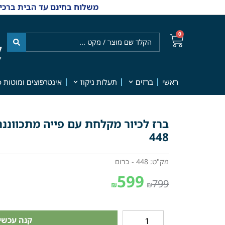
משלוח בחינם עד הבית ברכישה מ-₪499 | אפשרות למשלוחי אקספרס מהיום למחר | למענה אנושי
0
ל
7
ראשי
ברזים
תעלות ניקוז
אינטרפוצים ומוטות פ
ברז לכיור מקלחת עם פייה מתכווננת
448
מק"ט: 448 - כרום
599
799
₪
₪
קנה עכשיו