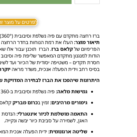
לפרטים על מוצר זה ב sApp
ברז רחצה מתקדם עם פיה נשלפת וסיבובית (360°) מבית
תיאור מוצר:
העלו את רמת הנוחות בחדר הרחצה 
הפרימיום של
קלאס ברז
. הברז תוכנן עבור אלו ש
חסרת תקדים – משטיפה יסודית של הכיור ועד לשימוש
בסיס רחב וידית הפעלה אנכית, משדר מראה
יוקרת
היתרונות שיהפכו את הברז לבחירה המדויקת ש
גמישות מלאה:
פיה נשלפת וסיבובית ב-360 מעלות לניקוי קל, יעיל ונגיש של כל חלקי הכיור.
גימורים מרהיבים:
זמין ב
כרום מבריק
קלאסי
התאמה מושלמת לכיור אינטגרלי:
הנדסת א
האגן, לשמירה על סביבת כיור יבשה ונקייה.
שליטה ארגונומית:
ידית הפעלה אנכית המאפ