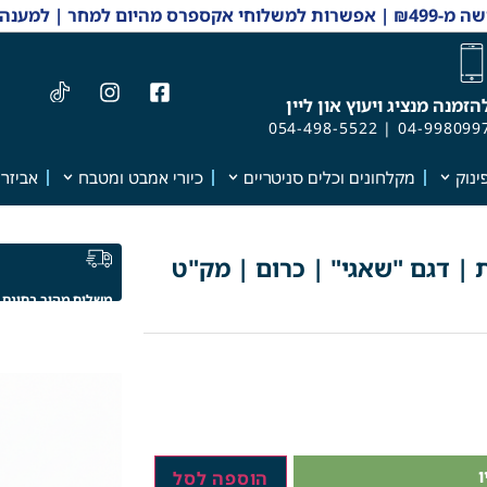
 והזמנות 04-9980997
הזמנה מנציג ויעוץ און ליין
054-498-5522
|
04-998099
ינוק
מקלחונים וכלים סניטריים
כיורי אמבט ומטבח
אביזרי
 | דגם "שאגי" | כרום | מק"ט
משלוח מהיר בחינם
הוספה לסל