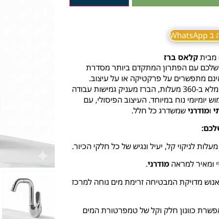
What
קלאס ברז
שלכם עם הפתרון המתקדם ביותר מסדרת
אינם מתפשרים על פרקטיקה או על עיצוב.
הודות למנגנון מתקדם המאפשר שליפת פיה וסיבוב מלא ב-360 מעלות, הברז מעניק גמישות עבודה
 יומיומי נוח במיוחד. העיצוב הפיסולי, עם
י
ו
מודרני
שמשדרג כל חלל.
לכם:
 ומאיר למראה
מודרני
.
נוש מדויקת המבטיחה זרימת מים נוחה למרכז
שרת כוונון חלק וקל של טמפרטורת המים