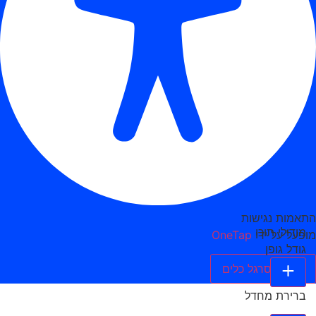
התאמות נגישות
מודולי תוכן
מופעל על ידי
OneTap
גודל גופן
הסתר סרגל כלים
ברירת מחדל