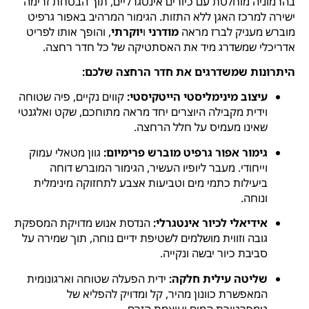
בהרמוניה מוחלטת עם כיורים אינטגרליים, תוך הבטחת זרימה
ישירה למרכז האגן ללא התזות. הגימור המרהיב באפור גרפיט
מוברש מעניק לברז מראה
מודרני
ו
יוקרתי
, והופך אותו לפריט
אדריכלי שמשדרג מיד את האסתטיקה של כל חדר רחצה.
היתרונות שמשדרגים את חדר הרחצה שלכם:
עיצוב מינימליסטי הייטקיסטי:
קווים נקיים, פיה שטוחה
וידית מקבילה היוצרים יחד מראה מתוחכם, שקט ואלגנטי
שאינו מעמיס על חלל הרחצה.
גימור אפור גרפיט מוברש פרימיום:
גוון מטאלי עמוק
וייחודי. מעבר ליופיו העשיר, הגימור המוברש דוחה
ביעילות כתמי מים וטביעות אצבע לתחזוקה מינימלית
ונוחה.
אידיאלי לכיור אינטגרלי:
הנדסת אנוש מדויקת המספקת
גובה וזווית מושלמים לשטיפת ידיים נוחה, תוך שמירה על
סביבת כיור יבשה ונקייה.
שליטה עילית חלקה:
ידית הפעלה שטוחה וארגונומית
המאפשרת כוונון מהיר, קל ומדויק להפליא של
טמפרטורת המים ועוצמת הזרם.