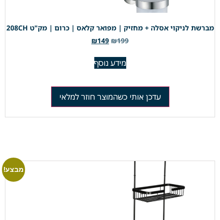
מברשת לניקוי אסלה + מחזיק | מפואר קלאס | כרום | מק"ט 208CH
₪
149
₪
199
מידע נוסף
עדכן אותי כשהמוצר חוזר למלאי
מבצע!