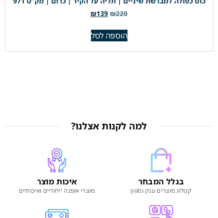
כוס כפולה למברשת שיניים | תליה על הקיר | כרום | מק"ט 971
₪
139
₪
220
הוספה לסל
למה לקנות אצלנו?
בגלל המבחר
איכות מוצר
קטלוג מוצרים ענק ומגוון
מוצרי אופנה ייחודיים ואיכותיים