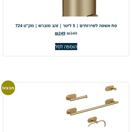
פח אשפה לשירותים | 5 ליטר | זהב מוברש | מק"ט 724
₪
249
₪
349
הוספה לסל
מבצע!