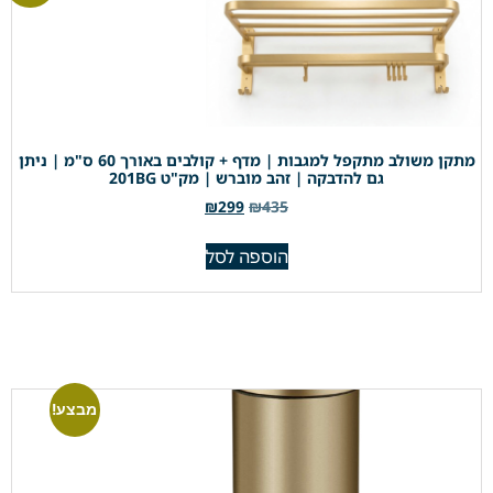
מתקן משולב מתקפל למגבות | מדף + קולבים באורך 60 ס"מ | ניתן
גם להדבקה | זהב מוברש | מק"ט 201BG
₪
299
₪
435
הוספה לסל
מבצע!