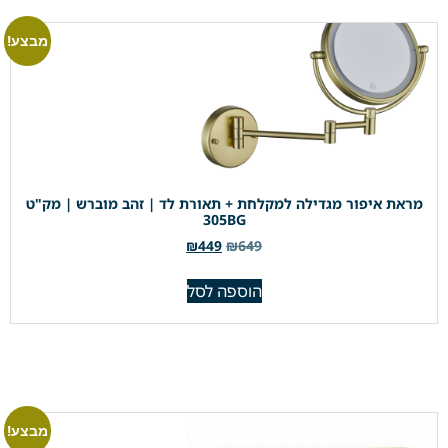
מבצע!
מראת איפור מגדילה למקלחת + תאורת לד | זהב מוברש | מק"ט
305BG
₪
449
₪
649
הוספה לסל
מבצע!