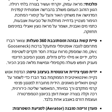
מלכותי:
מראה עמוק, יוקרתי ועשיר בצורה בלתי רגילה.
הגוון הזהוב העמום משולב בהברשה אומנותית קפדנית
המדגישה את משחקי האור והצל על קימורי המתכת.
הגימור מצטיין בדחייה מוחלטת של טביעות אצבעות,
כתמי מים ואבנית, ושומר על מראה נוצץ ואצילי במינימום
תחזוקה.
פיית קשת גבוהה ומסתובבת 360 מעלות:
צוואר הברז
מתרומם לגובה אופטימלי ומתעקל ברכות (Gooseneck
Arc), מה שמספק מרווח עבודה חסר תקדים לשטיפת
כלים, ידיים או מילוי כלים גדולים. מנגנון הסיבוב הדינמי
מעניק חופש פעולה מקסימלי וגמישות מלאה סביב הכיור.
ידית מנוף צידית ארגונומית בעיצוב טיפה:
הנדסת אנוש
נקייה ואינטואיטיבית הממוקמת בצד הברז כדי לשמור על
קווים ויזואליים מאוזנים. הידית מחוברת למנגנון פנימי
קרמי מתקדם ורך במיוחד, המאפשר שליטה כירורגית,
רכה וקלה בצורה יוצאת דופן בכיוונון הטמפרטורה
ועוצמת הזרם באצבע אחת בלבד.
מעדן זרימה מובנה (Aerator) למניעת השפרצות: