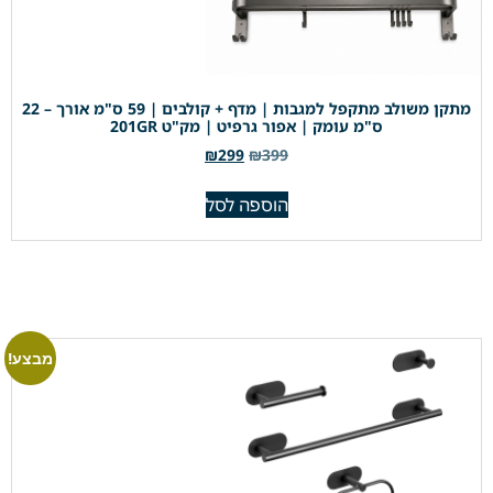
מתקן משולב מתקפל למגבות | מדף + קולבים | 59 ס"מ אורך – 22
ס"מ עומק | אפור גרפיט | מק"ט 201GR
₪
299
₪
399
הוספה לסל
מבצע!