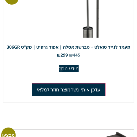
מעמד לנייר טואלט + מברשת אסלה | אפור גרפיט | מק"ט 306GR
₪
299
₪
445
מידע נוסף
עדכן אותי כשהמוצר חוזר למלאי
מבצע!