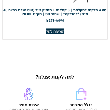
סט 4 חלקים למקלחת | 3 קולבים + מחזיק נייר (מוט מגבת רחצה 40
ס"מ) *בהדבקה* | שחור מט | מק"ט 203BL
₪
279
₪
375
הוספה לסל
למה לקנות אצלנו?
בגלל המבחר
איכות מוצר
קטלוג מוצרים ענק ומגוון
מוצרי אופנה ייחודיים ואיכותיים