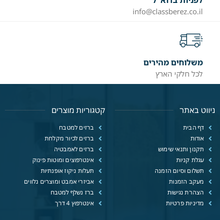
לפניות בדוא"ל
info@classberez.co.il
משלוחים מהירים
לכל חלקי הארץ
ניווט באתר
קטגוריות מוצרים
דף הבית
ברזים למטבח
אודות
ברזים לכיור מקלחת
תקנון ותנאי שימוש
ברזים לאמבטיה
עגלת קניות
אינטרפוצים ומוטות פינוק
תשלום וסיום הזמנה
תעלות ניקוז אופנתיות
מעקב הזמנות
אביזרי אמבט ומוצרים נלווים
הצהרת נגישות
ברז נשלף למטבח
מדיניות פרטיות
אינטרפוץ 4 דרך