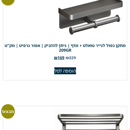
מתקן כפול לנייר טואלט + מדף | ניתן להדביק | אפור גרפיט | מק"ט
209GR
₪
169
₪
229
הוספה לסל
מבצע!