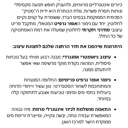
כיורים אינטגרליים מרווחים, ולהעניק חופש תנועה מקסימלי
ונוחות חסרת פשרות. גולת הכותרת היא ידית ה"סטיק"
הפנימית הממוקמת בבסיס הברז, ששומרת על קווים נקיים
לחלוטין. יחד עם גימור ה
אפור גרפיט
המטאלי, מתקבל פריט
עיצובי
מודרני
ו
יוקרתי
לחלוטין שמעלה את רמת האסתטיקה
של כל החלל.
היתרונות שיהפכו את חדר הרחצה שלכם לתצוגת עיצוב:
עיצוב גיאומטרי אוונגרדי:
מבנה רבוע וזוויתי בעל נוכחות
פיסולית, המהווה נקודת מוקד מרשימה שאי אפשר
להתעלם ממנה.
גימור אפור גרפיט פרימיום:
החלופה המנצחת
והמתוחכמת לשחור הסטנדרטי. גוון עשיר וייחודי הדוחה
ביעילות כתמי מים וסימני טביעות אצבע לתחזוקה קלה
במיוחד.
התאמה מושלמת לכיור אינטגרלי מרווח:
פיה גבוהה
המאפשרת עבודה נוחה, יבשה ונקייה, ומייצרת זרימת מים
ממוקדת הישר למרכז האגן.