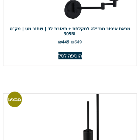
מראת איפור מגדילה למקלחת + תאורת לד | שחור מט | מק"ט
305BL
₪
449
₪
649
הוספה לסל
מבצע!