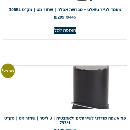
מעמד לנייר טואלט + מברשת אסלה | שחור מט | מק"ט 306BL
₪
299
₪
445
הוספה לסל
מבצע!
פח אשפה מודרני לשירותים ולאמבטיה | 3 ליטר | שחור מט | מק"ט
793/1