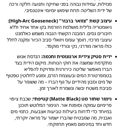
מנזילות, עמידות גבוהה בפני שחיקה ותנועה חלקה ורכה
של ידית השליטה תחת שימוש יומיומי אינטנסיבי.
עיצוב קשת "צוואר ברבור" (High-Arc Gooseneck):
גיאומטריה גלילית מושלמת הזורמת בקו אחד אחיד וללא
חיבורים גסים. המבנה הקשתי הגבוה משמש כאלמנט
עיצובי מרכזי, חוסך עומס ויזואלי סביב הכיור ומקנה לחלל
כולו מראה מודרני, נקי ונורדי מוקפד.
ידית סטיק צידית ארגונומית וחכמה:
הנדסת אנוש
מתקדמת שמשנה את חוקי הנוחות. מיקום הידית בצד
הברז מאפשר שליטה כירורגית ומדויקת להפליא
בטמפרטורת המים ובעוצמת הזרם, ומונע לחלוטין טפטוף
של מים וסבון מהידיים על גוף הברז – מה ששומר על
סביבת משטח יבשה ונשמרת לאורך זמן.
גימור שחור מט (Matte Black) קטיפתי:
שכבת ציפוי
פרימיום עמוקה וסופגת אור. הגימור המלוטש תוכנן
במיוחד כדי לדחות ביעילות טביעות אצבעות, כתמי מים
ואבנית, מה שמבטיח שהברז ישמור על מראה יוקרתי,
חדש וחד במינימום מאמץ תחזוקתי.