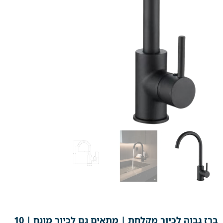
ברז גבוה לכיור מקלחת | מתאים גם לכיור מונח | 10