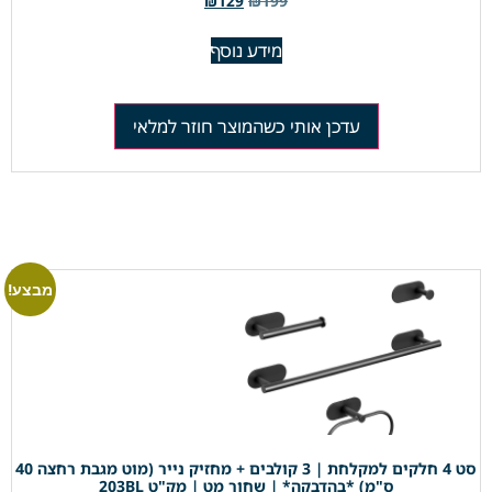
₪
129
₪
199
מידע נוסף
עדכן אותי כשהמוצר חוזר למלאי
מבצע!
סט 4 חלקים למקלחת | 3 קולבים + מחזיק נייר (מוט מגבת רחצה 40
ס"מ) *בהדבקה* | שחור מט | מק"ט 203BL