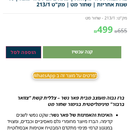
שנות אחריות | שחור מט | מק"ט 213/1
מק"ט: 213/1 - שחור מט
499
655
₪
₪
קנה עכשיו
הוספה לסל
לפרטים על מוצר זה ב WhatsApp
ברז גבוה מעוצב מבית פאר נשר – צללית קשת "צוואר
ברבור" מינימליסטית בגימור שחור מט
האיכות והאמינות של פאר נשר:
שקט נפשי לשנים
קדימה. הברז מיוצר מחומרי גלם מאסיביים וכבדים, ומצויד
במנגנון קרמי פנימי מתקדם המבטיח אטימות אבסולוטית