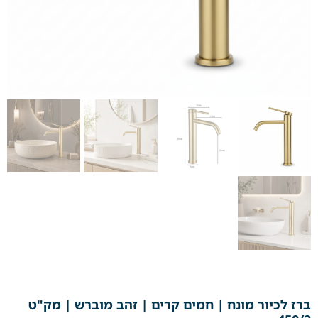
ברז לכיור מונח | חמים קרים | זהב מוברש | מק"ט