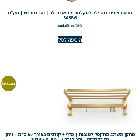
מראת איפור מגדילה למקלחת + תאורת לד | זהב מוברש | מק"ט
305BG
₪
449
₪
649
הוספה לסל
מבצע!
מתקן משולב מתקפל למגבות | מדף + קולבים באורך 60 ס"מ | ניתן
גם להדבקה | זהב מוברש | מק"ט 201BG