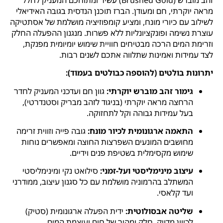
מראה יוקרתי, חם ומעודן. הברז תוכנן הנדסית בגובה האידיאלי
לשילוב עם כיורי מונח, ומציע קומפוזיציה מושלמת של אסתטיקה
עוצרת נשימה ופונקציונליות ללא פשרות. מנגנון ההפעלה החלק
וזרימת המים הרכה מבטיחים חוויית שימוש יומיומית מפנקת,
לצד עמידות ואמינות שתלווה אתכם לשנים רבות.
יתרונות בולטים (להוספה כבולטים בעמוד):
גימור זהב מוברש יוקרתי:
גוון חם ועדכני המעניק לחדר
הרחצה מראה יוקרתי (בניגוד לזהב מבריק וסטנדרטי),
בעל עמידות גבוהה וקל לתחזוקה.
התאמה ארגונומית לכיור מונח:
גובה פייה וזווית זרימה
מחושבים המונעים השפרצות החוצה ומאפשרים נוחות
שימוש מקסימלית בשטיפת פנים וידיים.
עיצוב מינימליסטי ועל-זמני:
סילואט נקי ומינימליסטי
המשתלב בהרמוניה מושלמת עם כל סגנון עיצוב, ממודרני
ועד קלאסי.
שליטה אבסולוטית:
ידית הפעלה ארגונומית (סטיק)
לכיוון מדויק, חלק ומהיר של חום ועוצמת המים.