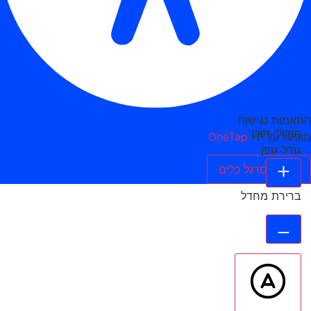
התאמות נגישות
מודולי תוכן
מופעל על ידי
OneTap
גודל גופן
הסתר סרגל כלים
ברירת מחדל