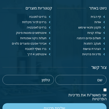
ניווט באתר
קטגוריות מוצרים
דף הבית
ברזים למטבח
אודות
ברזים לכיור מקלחת
תקנון ותנאי שימוש
ברזים לאמבטיה
עגלת קניות
אינטרפוצים ומוטות פינוק
תשלום וסיום הזמנה
תעלות ניקוז אופנתיות
מעקב הזמנות
אביזרי אמבט ומוצרים נלווים
הצהרת נגישות
ברז נשלף למטבח
מדיניות פרטיות
אינטרפוץ 4 דרך
צור קשר
אני מאשר/ת את מדיניות
הפרטיות
שליחת פרטים