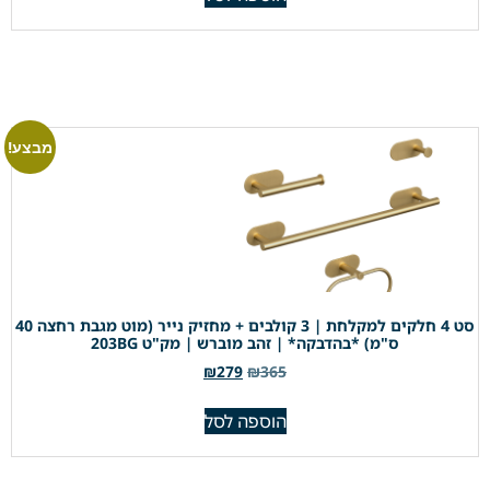
מבצע!
סט 4 חלקים למקלחת | 3 קולבים + מחזיק נייר (מוט מגבת רחצה 40
ס"מ) *בהדבקה* | זהב מוברש | מק"ט 203BG
₪
279
₪
365
הוספה לסל