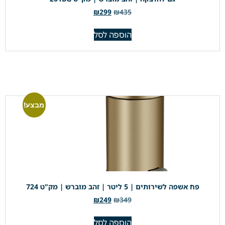
₪
299
₪
435
הוספה לסל
מבצע!
פח אשפה לשירותים | 5 ליטר | זהב מוברש | מק"ט 724
₪
249
₪
349
הוספה לסל