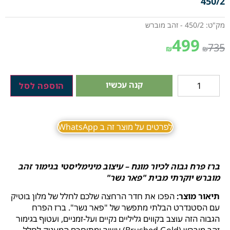
450/2
מק"ט: 450/2 - זהב מוברש
499
735
₪
₪
קנה עכשיו
הוספה לסל
לפרטים על מוצר זה ב WhatsApp
ברז פרח גבוה לכיור מונח – עיצוב מינימליסטי בגימור זהב
מוברש יוקרתי מבית "פאר נשר"
תיאור מוצר:
הפכו את חדר הרחצה שלכם לחלל של מלון בוטיק
עם הסטנדרט הבלתי מתפשר של "פאר נשר". ברז הפרח
הגבוה הזה עוצב בקווים גליליים נקיים ועל-זמניים, ועטוף בגימור
זהב מוברש (Brushed Gold) עשיר ומתוחכם המעניק לחלל