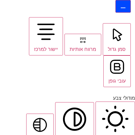
סמן גדול
מרווח אותיות
יישור למרכז
עובי גופן
מודולי צבע