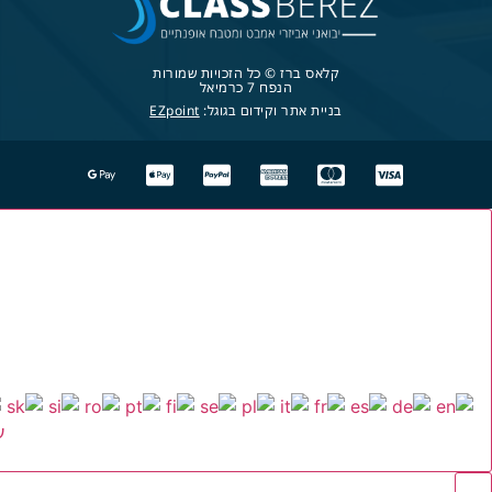
קלאס ברז © כל הזכויות שמורות
הנפח 7 כרמיאל
בניית אתר וקידום בגוגל:
EZpoint
ע