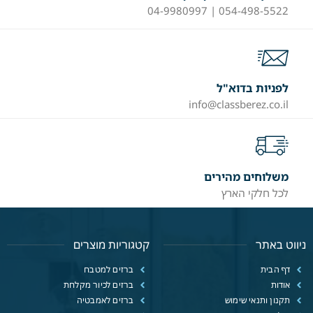
054-498-5522 | 04-9980997
לפניות בדוא"ל
info@classberez.co.il
משלוחים מהירים
לכל חלקי הארץ
ניווט באתר
קטגוריות מוצרים
דף הבית
ברזים למטבח
אודות
ברזים לכיור מקלחת
תקנון ותנאי שימוש
ברזים לאמבטיה