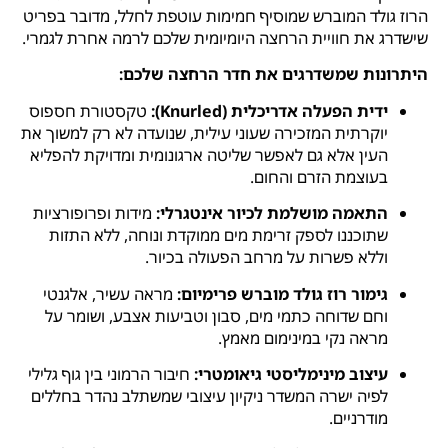
הרוז גולד המוברש שמוסיף חמימות עוטפת לחלל, מדובר בפריט
שישדרג את חוויית הרחצה היומיומית שלכם לרמה אחרת לגמרי.
היתרונות שמשדרגים את חדר הרחצה שלכם:
ידית הפעלה אדריכלית (Knurled):
טקסטורת חספוס
יוקרתית המזכירה שעוני עילית, שנועדה לא רק למשוך את
העין אלא גם לאפשר שליטה ארגונומית ומדויקת להפליא
בעוצמת הזרם והחום.
התאמה מושלמת לכיור אינטגרלי:
מידות ופרופורציות
שתוכננו לספק זרימת מים ממוקדת ונוחה, ללא התזות
וללא פשרות על מרחב הפעולה בכיור.
גימור רוז גולד מוברש פרימיום:
מראה עשיר, אלגנטי
וחם שדוחה כתמי מים, סבון וטביעות אצבע, ושומר על
מראה נקי במינימום מאמץ.
עיצוב מינימליסטי גיאומטרי:
חיבור הרמוני בין גוף גלילי
לפיה ישרה המשדר ניקיון עיצובי שמשתלב נהדר בחללים
מודרניים.