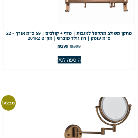
מתקן משולב מתקפל למגבות | מדף + קולבים | 59 ס"מ אורך – 22
ס"מ עומק | רוז גולד מוברש | מק"ט 201RZ
₪
299
₪
399
הוספה לסל
מבצע!