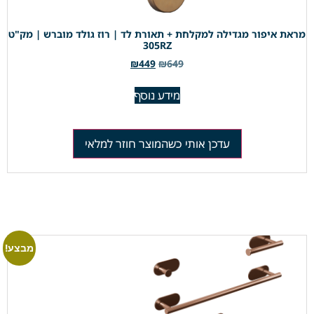
מראת איפור מגדילה למקלחת + תאורת לד | רוז גולד מוברש | מק"ט
305RZ
₪
449
₪
649
מידע נוסף
עדכן אותי כשהמוצר חוזר למלאי
מבצע!