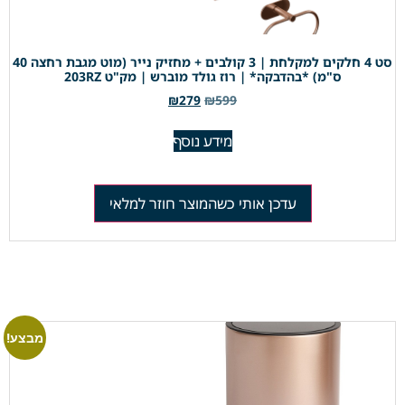
סט 4 חלקים למקלחת | 3 קולבים + מחזיק נייר (מוט מגבת רחצה 40
ס"מ) *בהדבקה* | רוז גולד מוברש | מק"ט 203RZ
₪
279
₪
599
מידע נוסף
עדכן אותי כשהמוצר חוזר למלאי
מבצע!