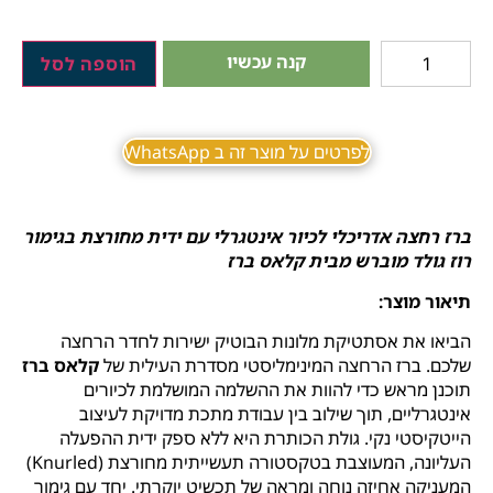
קנה עכשיו
הוספה לסל
לפרטים על מוצר זה ב WhatsApp
ברז רחצה אדריכלי לכיור אינטגרלי עם ידית מחורצת בגימור
רוז גולד מוברש מבית קלאס ברז
תיאור מוצר:
הביאו את אסתטיקת מלונות הבוטיק ישירות לחדר הרחצה
שלכם. ברז הרחצה המינימליסטי מסדרת העילית של
קלאס ברז
תוכנן מראש כדי להוות את ההשלמה המושלמת לכיורים
אינטגרליים, תוך שילוב בין עבודת מתכת מדויקת לעיצוב
הייטקיסטי נקי. גולת הכותרת היא ללא ספק ידית ההפעלה
העליונה, המעוצבת בטקסטורה תעשייתית מחורצת (Knurled)
המעניקה אחיזה נוחה ומראה של תכשיט יוקרתי. יחד עם גימור