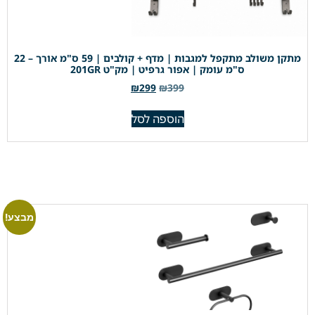
מתקן משולב מתקפל למגבות | מדף + קולבים | 59 ס"מ אורך – 22
ס"מ עומק | אפור גרפיט | מק"ט 201GR
₪
299
₪
399
הוספה לסל
מבצע!