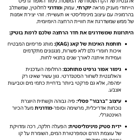
אלגנטית של הקו השטוח של המשטח. גימור האפור גרפיט
הייחודי מעניק מראה
יוקרתי
, עמוק ו
מודרני
לחלוטין, שמשתלב
בהרמוניה עם עיצוב מינימליסטי או תעשייתי. זוהי יצירת אמנות
של ממש שמשדרגת את חוויית הרחצה היומיומית.
היתרונות שמשדרגים את חדר הרחצה שלכם לרמת בוטיק:
חותמת האיכות של קאג (KAG):
מותג פרימיום המבטיח
איכות חומרי גלם ללא פשרות, מנגנונים מתקדמים
ועמידות איתנה לאורך שנים בתנאי לחות.
גימור אפור גרפיט מתוחכם:
החלופה העדכנית
והאלגנטית לשחור הסטנדרטי. גוון עשיר שאינו רק
יפהפה, אלא גם פרקטי ביותר בדחיית כתמי מים וטביעות
אצבע.
עיצוב "ברבור" פסלי:
פיה גבוהה וקשתית היוצרת
נוכחות אדריכלית, מרשימה וסופר-
מודרנית
מעל הכיור
האינטגרלי.
ידית סטיק מינימליסטית:
הפעלה חלקה, רכה ומדויקת
של עוצמת הזרם וטמפרטורת המים, השומרת על קו
עיצובי נקי ומוקפד.