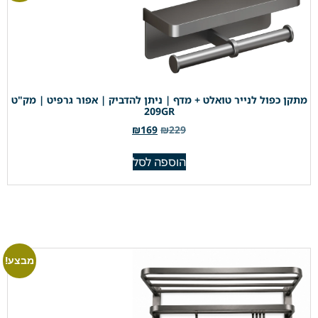
מתקן כפול לנייר טואלט + מדף | ניתן להדביק | אפור גרפיט | מק"ט
209GR
₪
169
₪
229
הוספה לסל
מבצע!