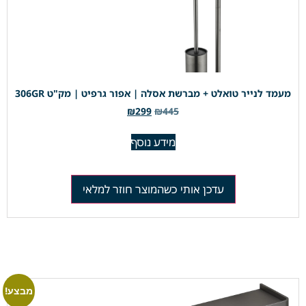
מעמד לנייר טואלט + מברשת אסלה | אפור גרפיט | מק"ט 306GR
₪
299
₪
445
מידע נוסף
עדכן אותי כשהמוצר חוזר למלאי
מבצע!