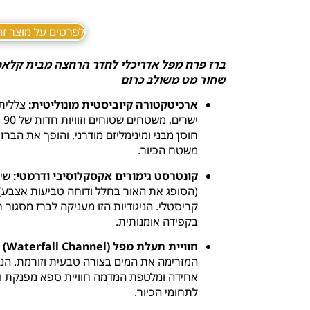
לפרטים על מוצר זה ב sApp
ברז פרח מפל אדריכלי לחדר הרחצה מבית קלאס בר
שחור מט משולב כרום
ארכיטקטורה קיוביסטית מונוליטית:
צללית 
יש
חוסן מבני ומינימליזם מודרני, והופך את הבר
משטח הכיור.
קונטרסט גימורים אקסקלוסיבי ודרמטי:
שיל
(הסופג את האור בחלל ודוחה טביעות אצבע) ל
קריסטלי. הניגודיות הזו מעניקה לברז מסגור 
בקפידה אומנותית.
חוויית תעלת מפל (Waterfall Channel) פתוחה:
המזרימה את המים בצורה טבעית וזורמת. הנ
אחידה ומלטפת המדמה חוויית ספא מפנקת 
לתחומי הכיור.