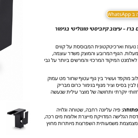
What
ז – עיצוב קיוביסטי מונוליטי בגימור
נועזת וארכיטקטונית המבוססת על קווים
רים, משטחים שטוחים וזוויות חדות של 90 מעלות. הגוף המרובע והמוצק משדר עוצמה,
ז לאלמנט המיקוד המרכזי והמרשים ביותר על גבי
וב מוקפד ועשיר בין גוף עטוף שחור מט עמוק
בין בסיס וציר מנוף בגימור כרום מבריק
חזותי יוקרתי ותחושה של מוצר עילית שנעשה
פיה עליונה רחבה, שטוחה וגלויה
דסת הגלישה המדויקת מייצרת אלומת מים רכה,
ומצמצמת משמעותית השפרצות מיותרות מחוץ