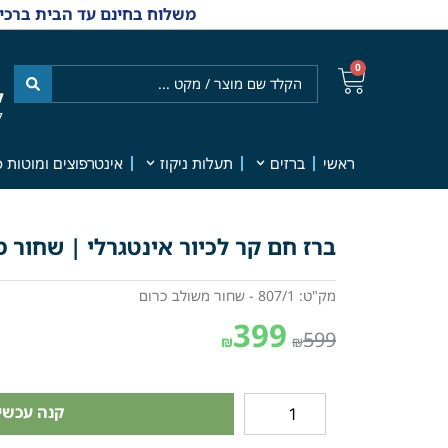
משלוח בחינם עד הבית ברכישה מ-₪499 | אפשרות למשלוחי אקספרס מהיום למחר | למענה אנושי
0
ל
7
ראשי
ברזים
תעלות ניקוז
אינטרפוצים ומוטות פ
ברז חם קר לכיור אינטגרלי | שחור מט ו
מק"ט: 807/1 - שחור משולב כרום
399
599
₪
₪
קנה עכשיו