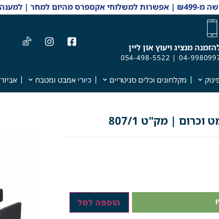
 והזמנות 04-9980997
הזמנה מנציג ויעוץ און ליין
054-498-5522
|
04-998099
ינוק
מקלחונים וכלים סניטריים
כיורי אמבט ומטבח
אביזרי
כרום | מק"ט 807/1
הוספה לסל