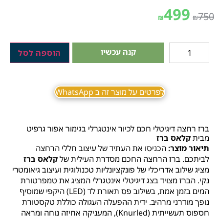
499
750
₪
₪
קנה עכשיו
הוספה לסל
לפרטים על מוצר זה ב WhatsApp
ברז רחצה דיגיטלי חכם לכיור אינטגרלי בגימור אפור גרפיט
מבית
קלאס ברז
תיאור מוצר:
הכניסו את העתיד של עיצוב חללי הרחצה
לביתכם. ברז הרחצה החכם מסדרת העילית של
קלאס ברז
מציג שילוב אדריכלי של פונקציונליות טכנולוגית ועיצוב גיאומטרי
נקי. הברז מצויד בצג דיגיטלי אינטגרלי המציג את טמפרטורת
המים בזמן אמת, בשילוב פס תאורת לד (LED) היקפי שמוסיף
נופך מודרני מרהיב. ידית ההפעלה העגולה כוללת טקסטורת
חספוס תעשייתית (Knurled), המעניקה אחיזה נוחה ומראה