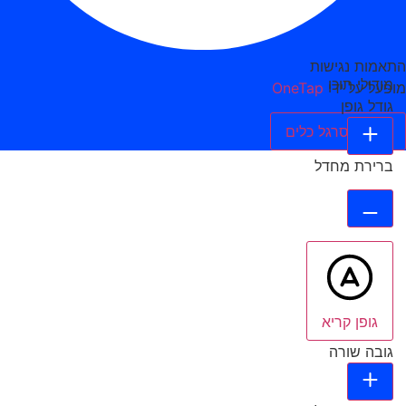
התאמות נגישות
מודולי תוכן
מופעל על ידי
OneTap
גודל גופן
הסתר סרגל כלים
ברירת מחדל
גופן קריא
גובה שורה