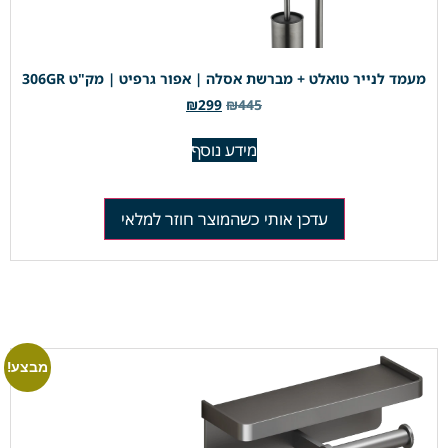
מעמד לנייר טואלט + מברשת אסלה | אפור גרפיט | מק"ט 306GR
₪
299
₪
445
מידע נוסף
עדכן אותי כשהמוצר חוזר למלאי
מבצע!