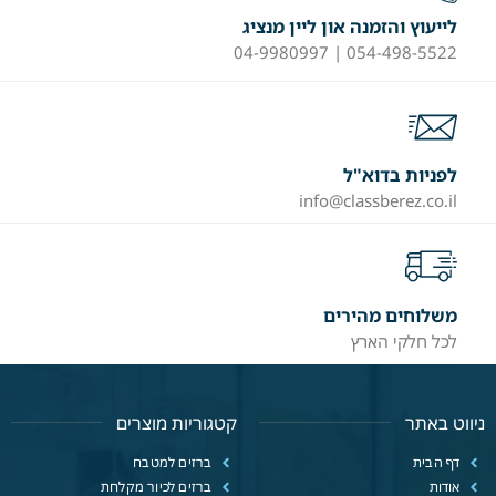
לייעוץ והזמנה און ליין מנציג
054-498-5522 | 04-9980997
לפניות בדוא"ל
info@classberez.co.il
משלוחים מהירים
לכל חלקי הארץ
ניווט באתר
קטגוריות מוצרים
דף הבית
ברזים למטבח
אודות
ברזים לכיור מקלחת