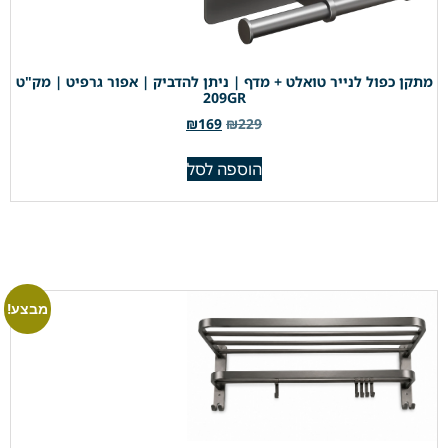
מתקן כפול לנייר טואלט + מדף | ניתן להדביק | אפור גרפיט | מק"ט
209GR
₪
169
₪
229
הוספה לסל
מבצע!