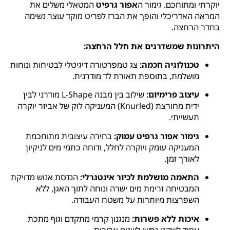
יוקרתי ומתוחכם. גימור ה
אפור גרפיט
המטאלי משלים את
המראה האדריכלי והופך את הברז לפריט מוקד עוצר נשימה
בחדר הרחצה.
היתרונות שמשדרגים את חלל הרחצה:
טכנולוגיה חכמה:
צג טמפרטורה דיגיטלי לבטיחות ונוחות
מושלמת, בתוספת תאורת לד מודרנית.
עיצוב פרימיום:
שילוב בין מבנה L-Shape מודרני לבין
ידית מחורצת (Knurled) המעניקה לוק של אביזר יוקרה
תעשייתי.
גימור אפור גרפיט עמוק:
בחירה עיצובית מתוחכמת
המעניקה עומק ויוקרה לחלל, ודוחה כתמי מים לניקיון
לאורך זמן.
התאמה מושלמת לכיור אינטגרלי:
הנדסת אנוש מדויקת
המבטיחה זרימת מים ישרה ונוחה לתוך האגן, ללא
השפרצות מיותרות על משטח העבודה.
איכות ללא פשרות:
מנגנון קרמי מתקדם וגוף מתכת
עמיד לשקט נפשי לשנים ארוכות.