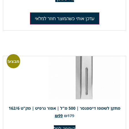
עדכן אותי כשהמוצר חוזר למלאי
מבצע!
מתקן לשמפו דיספנסר | 500 מ"ל | אפור גרפיט | מק"ט 162/6
₪
99
₪
179
הוספה לסל