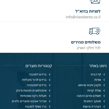
לפניות בדוא"ל
info@classberez.co.il
משלוחים מהירים
לכל חלקי הארץ
ניווט באתר
קטגוריות מוצרים
דף הבית
ברזים למטבח
אודות
ברזים לכיור מקלחת
תקנון ותנאי שימוש
ברזים לאמבטיה
עגלת קניות
אינטרפוצים ומוטות פינוק
תשלום וסיום הזמנה
תעלות ניקוז אופנתיות
מעקב הזמנות
אביזרי אמבט ומוצרים נלווים
הצהרת נגישות
ברז נשלף למטבח