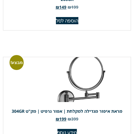
₪
149
₪
199
הוספה לסל
מבצע!
מראת איפור מגדילה למקלחת | אפור גרפיט | מק"ט 304GR
₪
199
₪
399
מידע נוסף