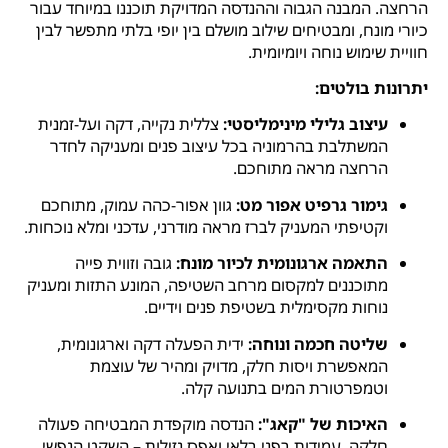
הרחצה. המבנה הגבוה וההנדסה המדויקת תוכננו במיוחד עבור
כיורי מונח, ומבטיחים שילוב מושלם בין יופי בלתי מתפשר לבין
חוויית שימוש נוחה ויומיומית.
יתרונות בולטים:
עיצוב גלילי מינימליסטי:
צללית נקייה, דקה ועל-זמנית
המשתלבת בהרמוניה בכל עיצוב פנים ומעניקה לחדר
הרחצה מראה מתוחכם.
גימור גרפיט אפור מט:
גוון אפור-כהה עמוק, מתוחכם
וקטיפתי המעניק לברז מראה מודרני, עדכני ומלא נוכחות.
התאמה ארגונומית לכיור מונח:
גובה וזווית פייה
מתוכננים למקסום מרחב השטיפה, המונע התזות ומעניק
נוחות מקסימלית בשטיפת פנים וידיים.
שליטה חכמה ונוחה:
ידית הפעלה דקה וארגונומית,
המאפשרת ויסות חלק, מדויק ומהיר של עוצמת
וטמפרטורת המים בתנועה קלה.
האיכות של "קאג":
הנדסה מוקפדת המבטיחה פעולה
חלקה, עמידות בפני בלאי ואפס נזילות – השקט הנפשי