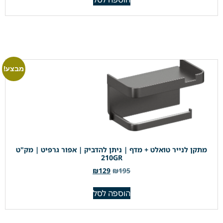
מבצע!
מתקן לנייר טואלט + מדף | ניתן להדביק | אפור גרפיט | מק"ט
210GR
₪
129
₪
195
הוספה לסל