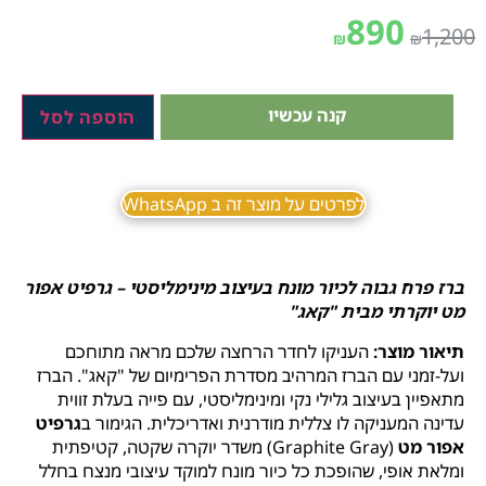
890
1,200
₪
₪
קנה עכשיו
הוספה לסל
לפרטים על מוצר זה ב WhatsApp
ברז פרח גבוה לכיור מונח בעיצוב מינימליסטי – גרפיט אפור
מט יוקרתי מבית "קאג"
תיאור מוצר:
העניקו לחדר הרחצה שלכם מראה מתוחכם
ועל-זמני עם הברז המרהיב מסדרת הפרימיום של "קאג". הברז
מתאפיין בעיצוב גלילי נקי ומינימליסטי, עם פייה בעלת זווית
עדינה המעניקה לו צללית מודרנית ואדריכלית. הגימור ב
גרפיט
אפור מט
(Graphite Gray) משדר יוקרה שקטה, קטיפתית
ומלאת אופי, שהופכת כל כיור מונח למוקד עיצובי מנצח בחלל