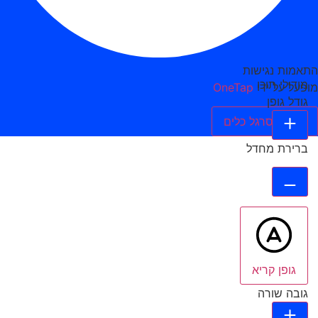
התאמות נגישות
מודולי תוכן
מופעל על ידי
OneTap
גודל גופן
הסתר סרגל כלים
ברירת מחדל
גופן קריא
גובה שורה