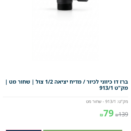
ברז דו כיווני לכיור / מדיח יציאה 1/2 צול | שחור מט |
מק"ט 913/1
מק"ט: 913/1 - שחור מט
79
139
₪
₪