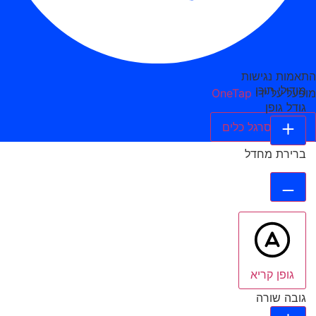
התאמות נגישות
מודולי תוכן
מופעל על ידי
OneTap
גודל גופן
הסתר סרגל כלים
ברירת מחדל
גופן קריא
גובה שורה