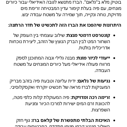
בוטיק מלא ב"גלאם". הברז מתנשא לגובה האידיאלי עבור כיורים
מונחים, עם פיה בעלת קימור עדין המבטיחה זרימת מים
מדויקת, נוחה ונקייה, תוך שמירה על משטח עבודה יבש.
היתרונות שיהפכו את הברז הזה לתכשיט של חדר הרחצה:
קונטרסט דרמטי מנצח:
שילוב עוצמתי בין העומק של
השחור המט לבין הברק הנוצץ של הזהב, ליצירת נוכחות
אדריכלית בולטת.
ייעודי לכיור מונח:
מבנה גלילי וגבוה המתוכנן לספק
מרווח פעולה אידיאלי מעל כיורים המונחים על משטח
העבודה.
נגיעות של גלאם:
ידית עליונה וטבעת פיה בזהב מבריק
המעניקות לברז מראה של תכשיט יוקרתי ואקסקלוסיבי.
זרימה רכה ומדויקת:
פיה המעוקלת קלות כלפי מטה,
להכוונת זרם המים ישירות למרכז הכיור ומניעת
השפרצות.
האיכות הבלתי מתפשרת של קלאס ברז:
גוף חזק
בשילוב מנגנון קרמי פנימי מתקדם, המבטיחים עבודה