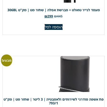
מעמד לנייר טואלט + מברשת אסלה | שחור מט | מק"ט 306BL
₪
299
₪
445
הוספה לסל
מבצע!
פח אשפה מודרני לשירותים ולאמבטיה | 3 ליטר | שחור מט | מק"ט
793/1