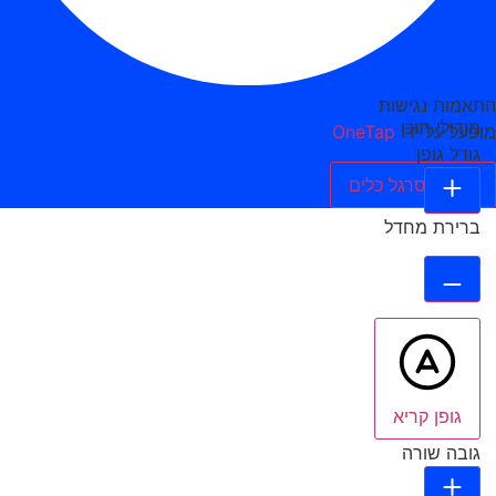
התאמות נגישות
מודולי תוכן
מופעל על ידי
OneTap
גודל גופן
הסתר סרגל כלים
ברירת מחדל
גופן קריא
גובה שורה