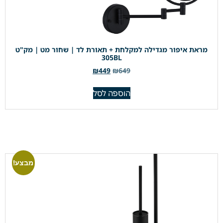
מראת איפור מגדילה למקלחת + תאורת לד | שחור מט | מק"ט
305BL
₪
449
₪
649
הוספה לסל
מבצע!