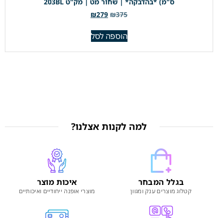
ס"מ) *בהדבקה* | שחור מט | מק"ט 203BL
₪
279
₪
375
הוספה לסל
למה לקנות אצלנו?
בגלל המבחר
איכות מוצר
קטלוג מוצרים ענק ומגוון
מוצרי אופנה ייחודיים ואיכותיים