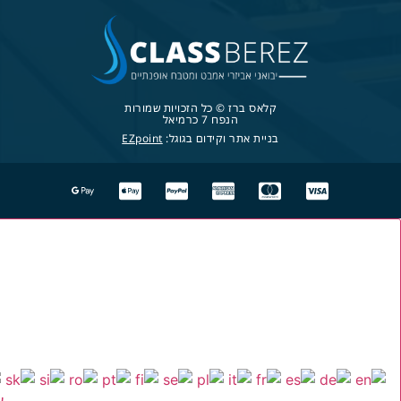
קלאס ברז © כל הזכויות שמורות
הנפח 7 כרמיאל
בניית אתר וקידום בגוגל:
EZpoint
ע