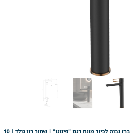
ברז גבוה לכיור מונח דגם "פינוגו" | שחור רוז גולד | 10