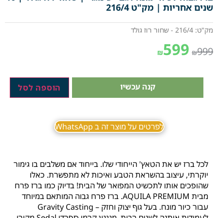
שנים אחריות | מק"ט 216/4
מק"ט: 216/4 - שחור רוז גולד
599
999
₪
₪
קנה עכשיו
הוספה לסל
לפרטים על מוצר זה ב WhatsApp
לכל ברז יש את הטאץ' הייחודי שלו. בייחוד אם משלבים בו גימור
יוקרתי, עיצוב בהשראת הטבע ואיכות לא מתפשרת. כאלו
שהופכים אותו לתכשיט המפואר של הבית! בדיוק כמו ברז פרח
מבית AQUILA PREMIUM. ברז פרח גבוה המותאם במיוחד
עבור כיור מונח. בעל גוף יצוק וחזק – Gravity Casting
לעמידות איתנה לשנים רבות, מנגנון קרמי ספרדי Sedal מקורי