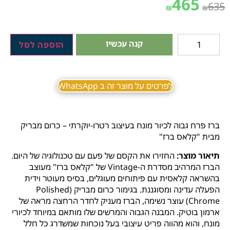
465
635
₪
₪
קנה עכשיו
הוספה לסל
לפרטים על מוצר זה ב WhatsApp
ברז פרח גבוה לכיור מונח בעיצוב רטרו-יוקרתי – כרום מבריק
מבית "קלאס ברז"
תיאור מוצר:
החזירו את הקסם של פעם עם טכנולוגיה של היום.
הברז המרהיב מסדרת ה-Vintage של "קלאס ברז" מעוצב
בהשראה קלאסית עם פיתוחים מעוגלים, בסיס מעוטר וידית
הפעלה עדינה ומסוגננת. בגימור כרום מבריק (Polished
Chrome) עוצר נשימה, הברז מעניק לחדר הרחצה מראה של
ארמון בוטיק. המבנה הגבוה והמרשים שלו מותאם במיוחד לכיורי
מונח, והוא מהווה פריט עיצובי בעל נוכחות שמשדרג כל חלל