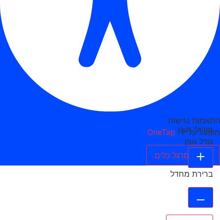
התאמות נגישות
מודולי תוכן
מופעל על ידי
OneTap
גודל גופן
הסתר סרגל כלים
ברירת מחדל