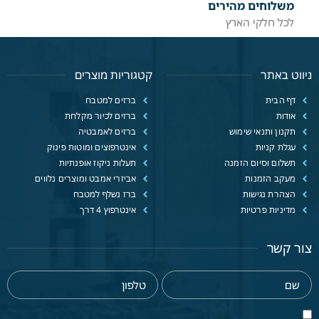
משלוחים מהירים
לכל חלקי הארץ
ניווט באתר
קטגוריות מוצרים
דף הבית
ברזים למטבח
אודות
ברזים לכיור מקלחת
תקנון ותנאי שימוש
ברזים לאמבטיה
עגלת קניות
אינטרפוצים ומוטות פינוק
תשלום וסיום הזמנה
תעלות ניקוז אופנתיות
מעקב הזמנות
אביזרי אמבט ומוצרים נלווים
הצהרת נגישות
ברז נשלף למטבח
מדיניות פרטיות
אינטרפוץ 4 דרך
צור קשר