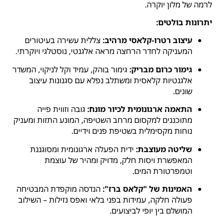
לרמה של מלון יוקרה.
יתרונות בולטים:
עיצוב רטרו-קלאסי מרהיב:
צללית עשירה בעיטורים
המעניקה לחדר הרחצה מראה אלגנטי, נוסטלגי ויוקרתי.
גימור כרום מבריק:
גימור בוהק, עמיד וקל לניקוי, המשדר
אלגנטיות קלאסית ומשתלב נפלא עם סגנונות עיצוב
שונים.
התאמה ארגונומית לכיור מונח:
גובה וזווית פייה
מתוכננים למקסום מרחב השטיפה, המונע התזות ומעניק
נוחות מקסימלית בשטיפת פנים וידיים.
שליטה מעוצבת:
ידית הפעלה ארגונומית ומסוגננת
המאפשרת ויסות חלק, מדויק ומהיר של עוצמת
וטמפרטורת המים.
האמינות של "קלאס ברז":
הנדסה מוקפדת המבטיחה
פעולה חלקה, עמידות בפני בלאי ואפס נזילות – השילוב
המושלם בין יופי לביצועים.