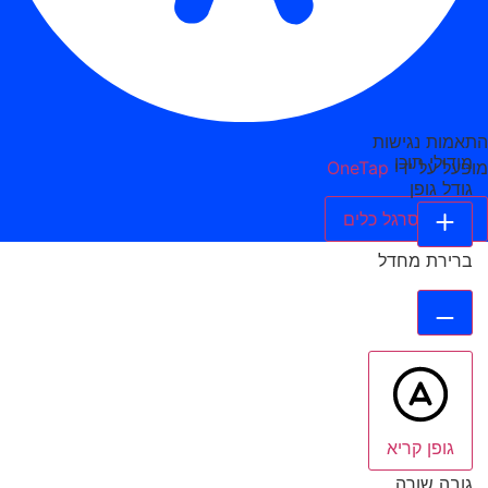
התאמות נגישות
מודולי תוכן
מופעל על ידי
OneTap
גודל גופן
הסתר סרגל כלים
ברירת מחדל
גופן קריא
גובה שורה