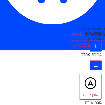
התאמות נגישות
מודולי תוכן
מופעל על ידי
OneTap
גודל גופן
הסתר סרגל כלים
ברירת מחדל
גופן קריא
גובה שורה