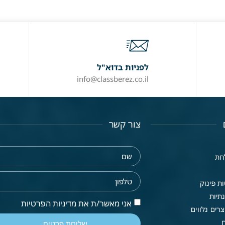
לפניות בדוא"ל
info@classberez.co.il
צור קשר
חת
ת פינוק
תיות
אני מאשר/ת את מדיניות הפרטיות
רים נלווים
שליחת פרטים