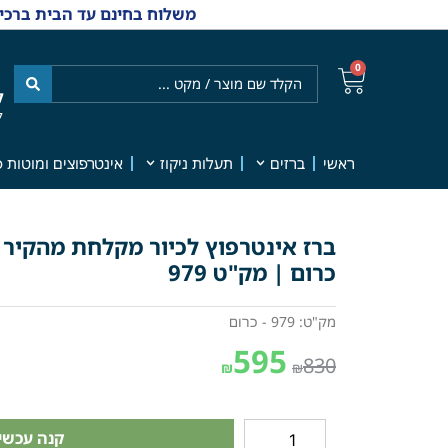
משלוח בחינם עד הבית ברכישה מ-₪499 | אפשרות למשלוחי אקספרס מהיום למחר | למענה אנושי
0
ל
7
ראשי
ברזים
תעלות ניקוז
אינטרפוצים ומוטות פ
כרום | מק"ט 979
מק"ט: 979 - כרום
595
830
₪
₪
קנה עכשיו