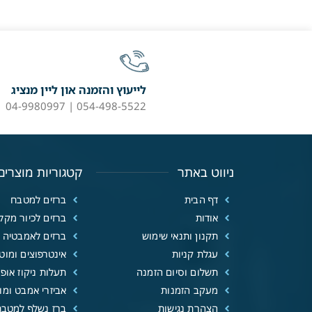
לייעוץ והזמנה און ליין מנציג
054-498-5522 | 04-9980997
ניווט באתר
קטגוריות מוצרים
דף הבית
ברזים למטבח
אודות
ברזים לכיור מקל
תקנון ותנאי שימוש
ברזים לאמבטיה
עגלת קניות
אינטרפוצים ומוטו
תשלום וסיום הזמנה
תעלות ניקוז אופנ
מעקב הזמנות
אביזרי אמבט ומוצ
הצהרת נגישות
ברז נשלף למטבח