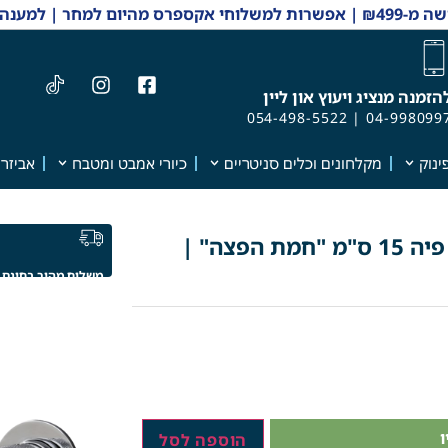
 והזמנות 04-9980997
הזמנה מנציג ויעוץ און ליין
054-498-5522
|
04-998099
ינוק
מקלחונים וכלים סניטריים
כיורי אמבט ומטבח
אביזרי
ברז אינטרפוץ לכיור מקלחת מהקיר פיה 15 ס"מ "חמת הפצה" |
משלוח מהיר בחינם
הוספה לסל