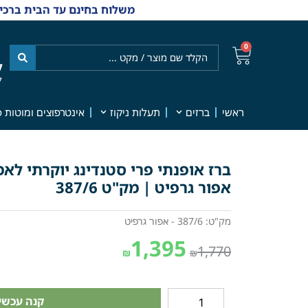
משלוח בחינם עד הבית ברכישה מ-₪499 | אפשרות למשלוחי אקספרס מהיום למחר | למענה אנושי
0
ל
7
ראשי
ברזים
תעלות ניקוז
אינטרפוצים ומוטות פ
ברז אופנתי פרי סטנדינג יוקרתי לאמ
אפור גרפיט | מק"ט 387/6
מק"ט: 387/6 - אפור גרפיט
1,395
1,770
₪
₪
קנה עכשיו