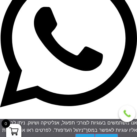
אנו משתמשים בעוגיות לצורכי תפעול, אנליטיקה ושיווק. ניתן לבחור
0
אליו עוגיות לאפשר במסך"ניהול העדפות". לפרטים ראו את מדיניות