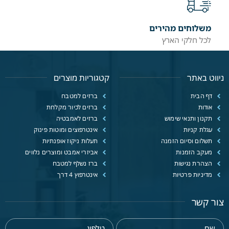
משלוחים מהירים
לכל חלקי הארץ
ניווט באתר
קטגוריות מוצרים
דף הבית
ברזים למטבח
אודות
ברזים לכיור מקלחת
תקנון ותנאי שימוש
ברזים לאמבטיה
עגלת קניות
אינטרפוצים ומוטות פינוק
תשלום וסיום הזמנה
תעלות ניקוז אופנתיות
מעקב הזמנות
אביזרי אמבט ומוצרים נלווים
הצהרת נגישות
ברז נשלף למטבח
מדיניות פרטיות
אינטרפוץ 4 דרך
צור קשר