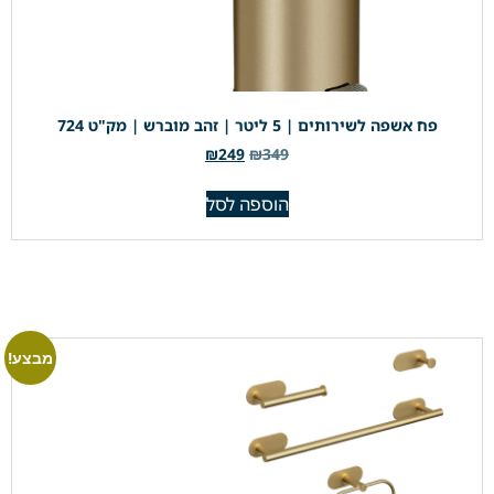
פח אשפה לשירותים | 5 ליטר | זהב מוברש | מק"ט 724
₪
249
₪
349
הוספה לסל
מבצע!