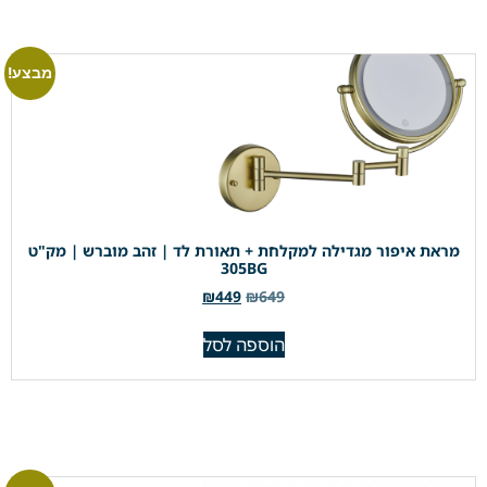
מבצע!
מראת איפור מגדילה למקלחת + תאורת לד | זהב מוברש | מק"ט
305BG
₪
449
₪
649
הוספה לסל