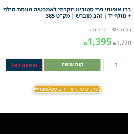
ברז אופנתי פרי סטנדינג יוקרתי לאמבטיה מונחת מילוי
+ מזלף יד | זהב מוברש | מק"ט 385
מק"ט: 385 - זהב מוברש
1,395
1,770
₪
₪
קנה עכשיו
הוספה לסל
לפרטים על מוצר זה ב WhatsApp