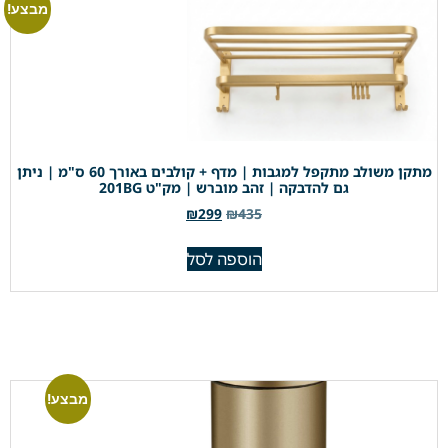
מבצע!
מתקן משולב מתקפל למגבות | מדף + קולבים באורך 60 ס"מ | ניתן
גם להדבקה | זהב מוברש | מק"ט 201BG
₪
299
₪
435
הוספה לסל
מבצע!