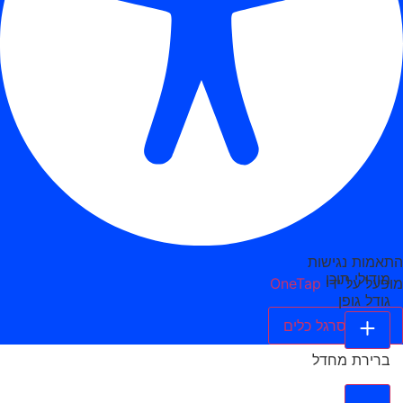
התאמות נגישות
מודולי תוכן
מופעל על ידי
OneTap
גודל גופן
הסתר סרגל כלים
ברירת מחדל