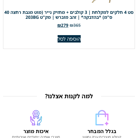
סט 4 חלקים למקלחת | 3 קולבים + מחזיק נייר (מוט מגבת רחצה 40
ס"מ) *בהדבקה* | זהב מוברש | מק"ט 203BG
₪
279
₪
365
הוספה לסל
למה לקנות אצלנו?
בגלל המבחר
איכות מוצר
קטלוג מוצרים ענק ומגוון
מוצרי אופנה ייחודיים ואיכותיים