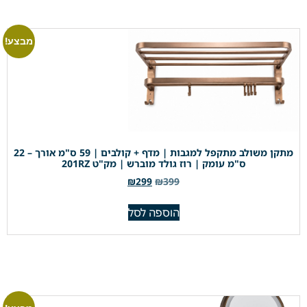
מבצע!
מתקן משולב מתקפל למגבות | מדף + קולבים | 59 ס"מ אורך – 22
ס"מ עומק | רוז גולד מוברש | מק"ט 201RZ
₪
299
₪
399
הוספה לסל