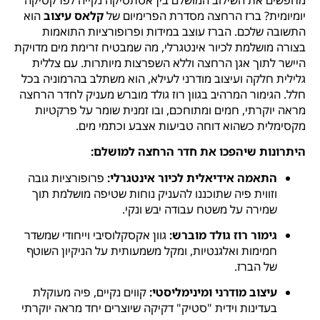
יומיומית? ברז הרחצה מסדרת הפרימיום של
קלאס עיצוב
הוא
התשובה שלכם. הברז עוצב במידות ופרופורציות התואמות
בצורה מושלמת לכיור אינטגרלי, מה שמבטיח זרימת מים מדויקת
היישר לתוך אגן הרחצה וללא השפרצות מיותרות. עם צללית
גלילית חלקה ועיצוב מודרני לעילא, הוא משתלב בהרמוניה בכל
חלל. הגימור המרהיב בגוון רוז גולד מוברש מעניק לחדר הרחצה
מראה יוקרתי, חמים ומתוחכם, ובו זמנית שומר על פרקטיות
מקסימלית כשהוא דוחה טביעות אצבע וכתמי מים.
היתרונות שיהפכו את חדר הרחצה למושלם:
התאמה אידיאלית לכיור אינטגרלי:
פרופורציות גובה
וזווית פיה שתוכננו להעניק נוחות שטיפה מושלמת תוך
שמירה על משטח עבודה יבש ונקי.
גימור רוז גולד מוברש:
גוון אקסקלוסיבי וייחודי שמשדר
חמימות ואלגנטיות, ומקל משמעותית על הניקיון השוטף
של הברז.
עיצוב מודרני ומינימליסטי:
קווים נקיים, פיה מעוקלת
בעדינות וידית "סטיק" דקיקה שיוצרים יחד מראה יוקרתי