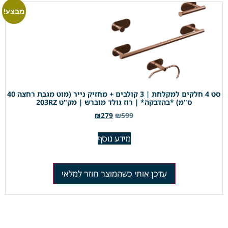
מבצע!
סט 4 חלקים למקלחת | 3 קולבים + מחזיק נייר (מוט מגבת רחצה 40
ס"מ) *בהדבקה* | רוז גולד מוברש | מק"ט 203RZ
₪
279
₪
599
מידע נוסף
עדכן אותי כשהמוצר חוזר למלאי