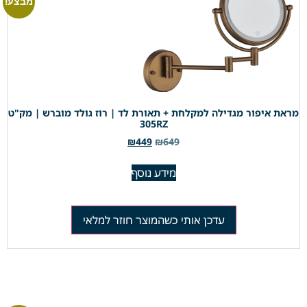
מבצע!
מראת איפור מגדילה למקלחת + תאורת לד | רוז גולד מוברש | מק"ט
305RZ
₪
449
₪
649
מידע נוסף
עדכן אותי כשהמוצר חוזר למלאי