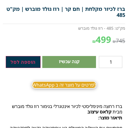
ברז לכיור מקלחת | חם קר | רוז גולד מוברש | מק"ט
485
מק"ט: 485 - רוז גולד מוברש
499
745
₪
₪
קנה עכשיו
הוספה לסל
לפרטים על מוצר זה ב WhatsApp
ברז רחצה מינימליסטי לכיור אינטגרלי בגימור רוז גולד מוברש
מבית
קלאס עיצוב
תיאור מוצר:
מחפשים את השילוב המושלם בין אסתטיקה נקייה לפרקטיקה