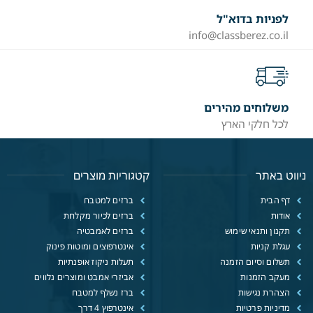
לפניות בדוא"ל
info@classberez.co.il
משלוחים מהירים
לכל חלקי הארץ
ניווט באתר
קטגוריות מוצרים
דף הבית
ברזים למטבח
אודות
ברזים לכיור מקלחת
תקנון ותנאי שימוש
ברזים לאמבטיה
עגלת קניות
אינטרפוצים ומוטות פינוק
תשלום וסיום הזמנה
תעלות ניקוז אופנתיות
מעקב הזמנות
אביזרי אמבט ומוצרים נלווים
הצהרת נגישות
ברז נשלף למטבח
מדיניות פרטיות
אינטרפוץ 4 דרך