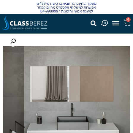
משלוח בחינם עד הבית ברכישה מ-₪499
אפשרות למשלוחי אקספרס מהיום למחר
למענה אנושי והזמנות 04-9980997
0