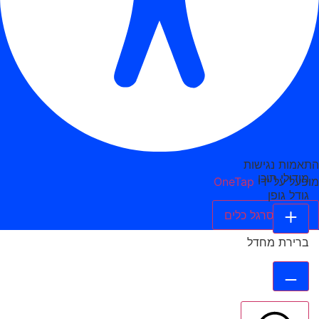
התאמות נגישות
מודולי תוכן
מופעל על ידי
OneTap
גודל גופן
הסתר סרגל כלים
ברירת מחדל