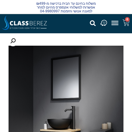
משלוח בחינם עד הבית ברכישה מ-₪499
אפשרות למשלוחי אקספרס מהיום למחר
למענה אנושי והזמנות 04-9980997
0