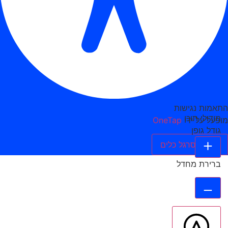
התאמות נגישות
מודולי תוכן
מופעל על ידי
OneTap
גודל גופן
הסתר סרגל כלים
ברירת מחדל