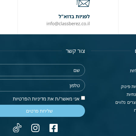
לפניות בדוא"ל
info@classberez.co.il
צור קשר
חת
ת פינוק
תיות
אני מאשר/ת את מדיניות הפרטיות
רים נלווים
שליחת פרטים