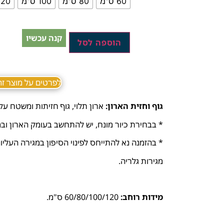
60 ס"מ
80 ס"מ
100 ס"מ
120 ס"
קנה עכשיו
הוספה לסל
לפרטים על מוצר זה ב sApp
גוף וחזית הארון:
ארון תלוי, גוף חזיתות ומשטח עלי
* בבחירת כיור מונח, יש להתחשב בעומק הארון ובמ
* בהזמנה נא להתייחס לפינוי הסיפון במגירה העליונ
מגירות גלריה.
מידות רוחב:
60/80/100/120 ס"מ.