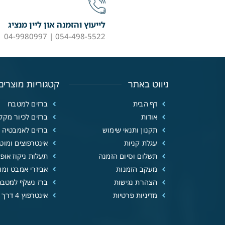
לייעוץ והזמנה און ליין מנציג
054-498-5522 | 04-9980997
ניווט באתר
קטגוריות מוצרים
דף הבית
ברזים למטבח
אודות
ברזים לכיור מקל
תקנון ותנאי שימוש
ברזים לאמבטיה
עגלת קניות
אינטרפוצים ומוטו
תשלום וסיום הזמנה
תעלות ניקוז אופנ
מעקב הזמנות
אביזרי אמבט ומוצ
הצהרת נגישות
ברז נשלף למטבח
מדיניות פרטיות
אינטרפוץ 4 דרך