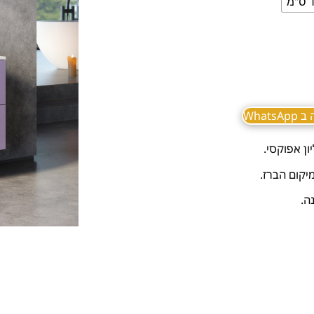
מ
What
ון אפוקסי.
יקום הברז.
ה.