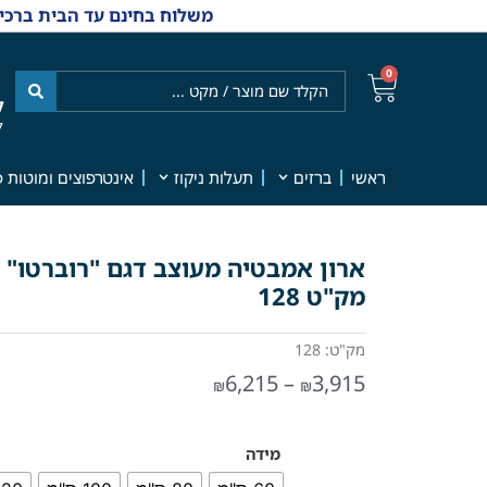
משלוח בחינם עד הבית ברכישה מ-₪499 | אפשרות למשלוחי אקספרס מהיום למחר | למענה אנושי
0
ל
7
ראשי
ברזים
תעלות ניקוז
אינטרפוצים ומוטות פ
מק"ט 128
מק"ט: 128
6,215
–
3,915
₪
₪
מידה