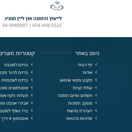
לייעוץ והזמנה און ליין מנציג
054-498-5522 | 04-9980997
ניווט באתר
קטגוריות מוצרים
דף הבית
ברזים למטבח
אודות
ברזים לכיור מקל
תקנון ותנאי שימוש
ברזים לאמבטיה
עגלת קניות
אינטרפוצים ומוטו
תשלום וסיום הזמנה
תעלות ניקוז אופנ
מעקב הזמנות
אביזרי אמבט ומוצ
הצהרת נגישות
ברז נשלף למטבח
מדיניות פרטיות
אינטרפוץ 4 דרך