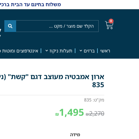
משלוח בחינם עד הבית ברכישה מ-₪499 | אפשרות למשלוחי אקספרס מהיום למחר | למענה אנושי
0
ל
7
ראשי
ברזים
תעלות ניקוז
אינטרפוצים ומוטות פ
835
מק"ט: 835
1,495
2,270
₪
₪
מידה