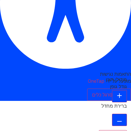
התאמות נגישות
מודולי תוכן
מופעל על ידי
OneTap
גודל גופן
הסתר סרגל כלים
ברירת מחדל