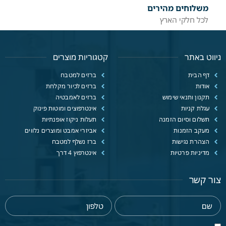
משלוחים מהירים
לכל חלקי הארץ
ניווט באתר
קטגוריות מוצרים
דף הבית
ברזים למטבח
אודות
ברזים לכיור מקלחת
תקנון ותנאי שימוש
ברזים לאמבטיה
עגלת קניות
אינטרפוצים ומוטות פינוק
תשלום וסיום הזמנה
תעלות ניקוז אופנתיות
מעקב הזמנות
אביזרי אמבט ומוצרים נלווים
הצהרת נגישות
ברז נשלף למטבח
מדיניות פרטיות
אינטרפוץ 4 דרך
צור קשר