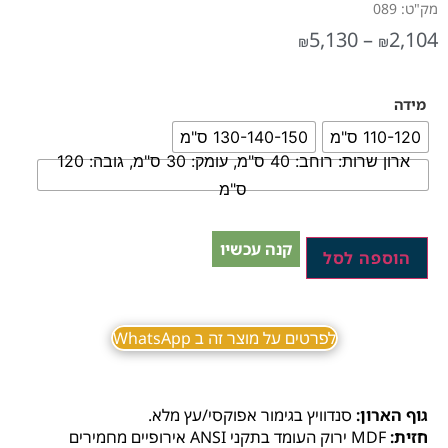
מק"ט: 089
5,130
–
2,104
₪
₪
מידה
110-120 ס"מ
130-140-150 ס"מ
ארון שרות: רוחב: 40 ס"מ, עומק: 30 ס"מ, גובה: 120
ס"מ
קנה עכשיו
הוספה לסל
לפרטים על מוצר זה ב WhatsApp
גוף הארון:
סנדוויץ בגימור אפוקסי/עץ מלא.
חזית:
MDF ירוק העומד בתקני ANSI אירופיים מחמירים