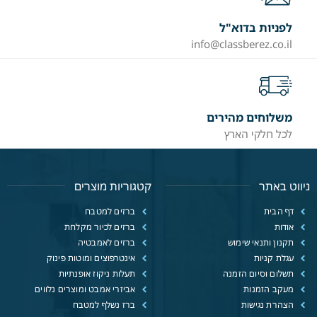
לפניות בדוא"ל
info@classberez.co.il
משלוחים מהירים
לכל חלקי הארץ
ניווט באתר
קטגוריות מוצרים
דף הבית
ברזים למטבח
אודות
ברזים לכיור מקלחת
תקנון ותנאי שימוש
ברזים לאמבטיה
עגלת קניות
אינטרפוצים ומוטות פינוק
תשלום וסיום הזמנה
תעלות ניקוז אופנתיות
מעקב הזמנות
אביזרי אמבט ומוצרים נלווים
הצהרת נגישות
ברז נשלף למטבח