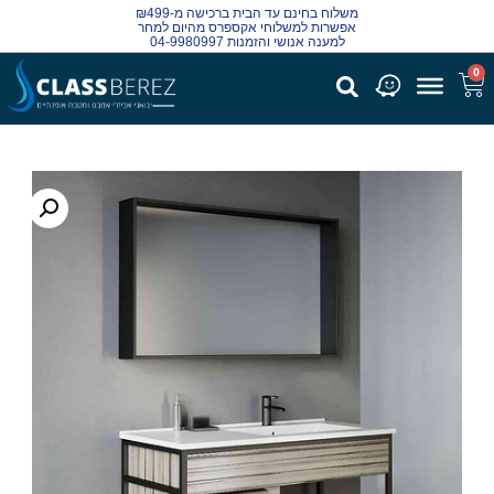
משלוח בחינם עד הבית ברכישה מ-₪499
אפשרות למשלוחי אקספרס מהיום למחר
למענה אנושי והזמנות 04-9980997
0