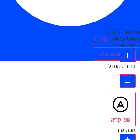
התאמות נגישות
מודולי תוכן
מופעל על ידי
OneTap
גודל גופן
הסתר סרגל כלים
ברירת מחדל
גופן קריא
גובה שורה