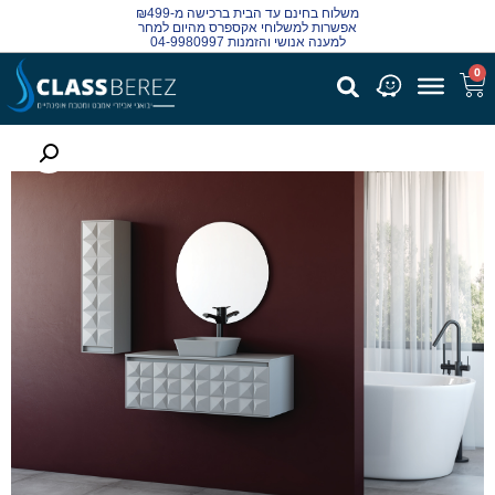
משלוח בחינם עד הבית ברכישה מ-₪499
אפשרות למשלוחי אקספרס מהיום למחר
למענה אנושי והזמנות 04-9980997
0