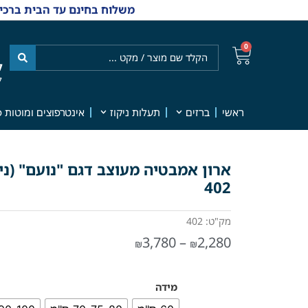
משלוח בחינם עד הבית ברכישה מ-₪499 | אפשרות למשלוחי אקספרס מהיום למחר | למענה אנושי
0
ל
7
ראשי
ברזים
תעלות ניקוז
אינטרפוצים ומוטות פ
402
מק"ט: 402
3,780
–
2,280
₪
₪
מידה