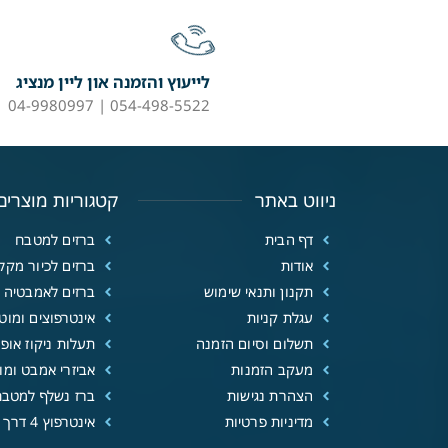
לייעוץ והזמנה און ליין מנציג
054-498-5522 | 04-9980997
ניווט באתר
קטגוריות מוצרים
דף הבית
ברזים למטבח
אודות
ברזים לכיור מקל
תקנון ותנאי שימוש
ברזים לאמבטיה
עגלת קניות
אינטרפוצים ומוטו
תשלום וסיום הזמנה
תעלות ניקוז אופנ
מעקב הזמנות
אביזרי אמבט ומוצ
הצהרת נגישות
ברז נשלף למטבח
מדיניות פרטיות
אינטרפוץ 4 דרך