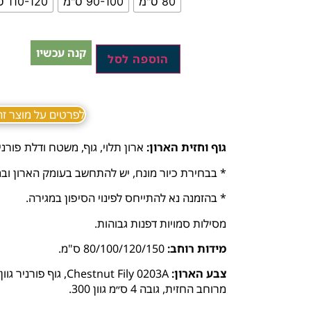
80 ס"מ
90-100 ס"מ
110-120 ס"מ
קנה עכשיו
הוספה לסל
לפרטים על מוצר זה ב sApp
גוף וחזית הארון:
ארון תלוי, גוף, משטח ודלת פורני
* בבחירת כיור מונח, יש להתחשב בעומק הארון ובמ
* בהזמנה נא להתייחס לפינוי הסיפון במגירה.
מסילות סמויות דפנות גבוהות.
מידות רוחב:
80/100/120/150 ס"מ.
צבע הארון:
Chestnut Fily 0203A,
מרוחב החזית, גובה 4 ס״מ גוון 300.