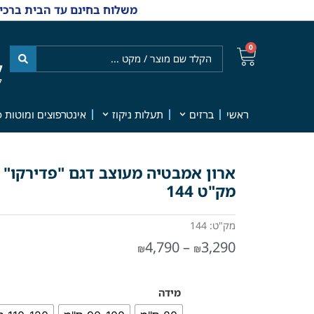
משלוח בחינם עד הבית ברכישה מ-₪499 | אפשרות למשלוחי אקספרס מהיום למחר | למענה אנושי
0
ל
7
ראשי
ברזים
תעלות ניקוז
אינטרפוצים ומוטות פ
מק"ט 144
מק"ט: 144
4,790
–
3,290
₪
₪
מידה