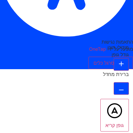
התאמות נגישות
מודולי תוכן
מופעל על ידי
OneTap
גודל גופן
הסתר סרגל כלים
ברירת מחדל
גופן קריא