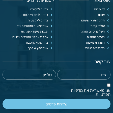
ניווט באתר
קטגוריות מוצרים
דף הבית
ברזים למטבח
אודות
ברזים לכיור מקלחת
תקנון ותנאי שימוש
ברזים לאמבטיה
עגלת קניות
אינטרפוצים ומוטות פינוק
תשלום וסיום הזמנה
תעלות ניקוז אופנתיות
מעקב הזמנות
אביזרי אמבט ומוצרים נלווים
הצהרת נגישות
ברז נשלף למטבח
מדיניות פרטיות
אינטרפוץ 4 דרך
צור קשר
אני מאשר/ת את מדיניות
הפרטיות
שליחת פרטים