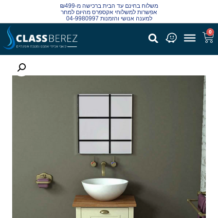
משלוח בחינם עד הבית ברכישה מ-₪499
אפשרות למשלוחי אקספרס מהיום למחר
למענה אנושי והזמנות 04-9980997
0