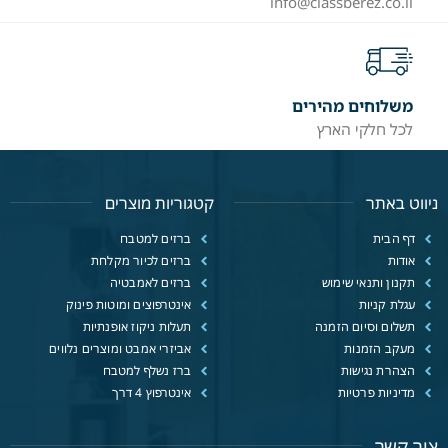
info@classberez.co.il
משלוחים מהירים
לכל חלקי הארץ
ניווט באתר
קטגוריות מוצרים
דף הבית
ברזים למטבח
אודות
ברזים לכיור מקלחת
תקנון ותנאי שימוש
ברזים לאמבטיה
עגלת קניות
אינטרפוצים ומוטות פינוק
תשלום וסיום הזמנה
תעלות ניקוז אופנתיות
מעקב הזמנות
אביזרי אמבט ומוצרים נלווים
הצהרת נגישות
ברז נשלף למטבח
מדיניות פרטיות
אינטרפוץ 4 דרך
צור קשר