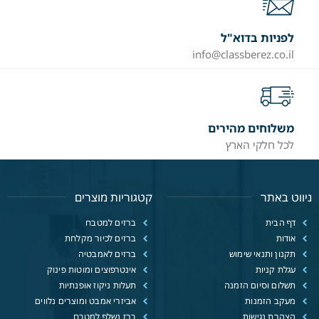
לפניות בדוא"ל
info@classberez.co.il
משלוחים מהירים
לכל חלקי הארץ
ניווט באתר
קטגוריות מוצרים
דף הבית
ברזים למטבח
אודות
ברזים לכיור מקלחת
תקנון ותנאי שימוש
ברזים לאמבטיה
עגלת קניות
אינטרפוצים ומוטות פינוק
תשלום וסיום הזמנה
תעלות ניקוז אופנתיות
מעקב הזמנות
אביזרי אמבט ומוצרים נלווים
הצהרת נגישות
ברז נשלף למטבח