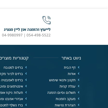
לייעוץ והזמנה און ליין מנציג
054-498-5522 | 04-9980997
ניווט באתר
קטגוריות מוצרים
דף הבית
ברזים למטבח
אודות
ברזים לכיור מקל
תקנון ותנאי שימוש
ברזים לאמבטיה
עגלת קניות
אינטרפוצים ומוטו
תשלום וסיום הזמנה
תעלות ניקוז אופנ
מעקב הזמנות
אביזרי אמבט ומוצ
הצהרת נגישות
ברז נשלף למטבח