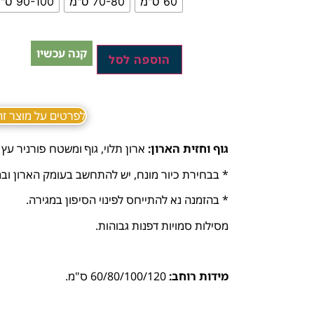
60 ס"מ
70-80 ס"מ
90-100 ס"מ
קנה עכשיו
הוספה לסל
לפרטים על מוצר זה ב sApp
גוף וחזית הארון:
ארון תלוי, גוף ומשטח פורניר עץ 
* בבחירת כיור מונח, יש להתחשב בעומק הארון ובמ
* בהזמנה נא להתייחס לפינוי הסיפון במגירה.
מסילות סמויות דפנות גבוהות.
מידות רוחב:
60/80/100/120 ס"מ.