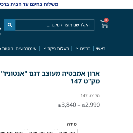
משלוח בחינם עד הבית ברכישה מ-₪499 | אפשרות למשלוחי אקספרס מהיום למחר | למענה אנושי
0
ל
7
ראשי
ברזים
תעלות ניקוז
אינטרפוצים ומוטות פ
מק"ט 147
מק"ט: 147
3,840
–
2,990
₪
₪
מידה