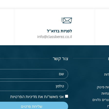
לפניות בדוא"ל
info@classberez.co.il
צור קשר
חת
ת פינוק
תיות
אני מאשר/ת את מדיניות הפרטיות
רים נלווים
שליחת פרטים