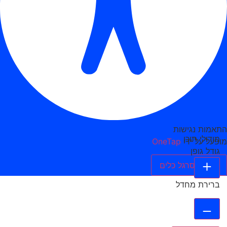
התאמות נגישות
מודולי תוכן
מופעל על ידי
OneTap
גודל גופן
הסתר סרגל כלים
ברירת מחדל