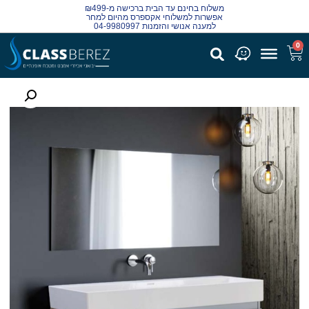
משלוח בחינם עד הבית ברכישה מ-₪499
אפשרות למשלוחי אקספרס מהיום למחר
למענה אנושי והזמנות 04-9980997
0