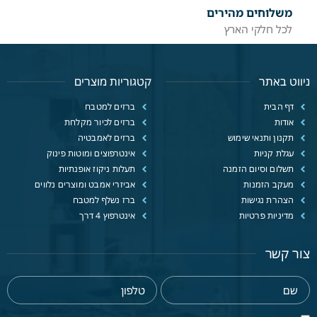
משלוחים מהירים
לכל חלקי הארץ
ניווט באתר
קטגוריות מוצרים
דף הבית
ברזים למטבח
אודות
ברזים לכיור מקלחת
תקנון ותנאי שימוש
ברזים לאמבטיה
עגלת קניות
אינטרפוצים ומוטות פינוק
תשלום וסיום הזמנה
תעלות ניקוז אופנתיות
מעקב הזמנות
אביזרי אמבט ומוצרים נלווים
הצהרת נגישות
ברז נשלף למטבח
מדיניות פרטיות
אינטרפוץ 4 דרך
צור קשר