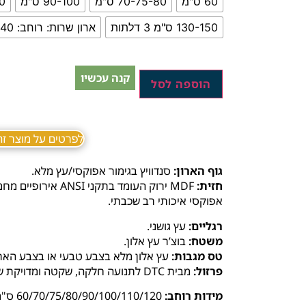
60 ס"מ
70-75-80 ס"מ
90-100 ס"מ
120
130-150 ס"מ 3 דלתות
ארון שרות: רוחב: 40 ס"מ, עומק: 30 ס"מ, גובה: 190 ס"מ
קנה עכשיו
הוספה לסל
לפרטים על מוצר זה ב sApp
גוף הארון:
סנדוויץ בגימור אפוקסי/עץ מלא.
חזית:
MDF ירוק העומד בתקנ
אפוקסי איכותי רב שכבתי.
רגליים:
עץ גושני.
משטח:
בוצ’ר עץ אלון.
טס מגבות:
עץ אלון מלא בצבע טבעי או בצבע הארו
פרזול:
מבית DTC לתנועה חלקה, שקטה ומדויקת של דלתות ומגירות לאורך שנים.
מידות רוחב:
60/70/75/80/90/100/110/120 ס"מ