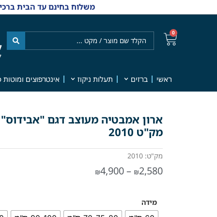
משלוח בחינם עד הבית ברכישה מ-₪499 | אפשרות למשלוחי אקספרס מהיום למחר | למענה אנושי
0
ל
7
ראשי
ברזים
תעלות ניקוז
אינטרפוצים ומוטות פ
מק"ט 2010
מק"ט: 2010
4,900
–
2,580
₪
₪
מידה