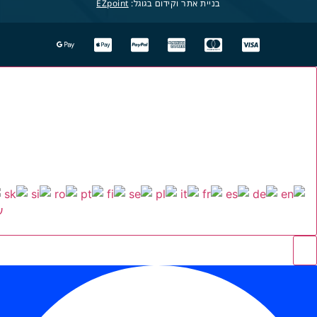
בניית אתר וקידום בגוגל:
EZpoint
ע