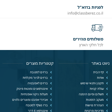
לפניות בדוא"ל
info@classberez.co.il
משלוחים מהירים
לכל חלקי הארץ
ניווט באתר
קטגוריות מוצרים
דף הבית
ברזים למטבח
אודות
ברזים לכיור מקלחת
תקנון ותנאי שימוש
ברזים לאמבטיה
עגלת קניות
אינטרפוצים ומוטות פינוק
תשלום וסיום הזמנה
תעלות ניקוז אופנתיות
מעקב הזמנות
אביזרי אמבט ומוצרים נלווים
הצהרת נגישות
ברז נשלף למטבח
מדיניות פרטיות
אינטרפוץ 4 דרך