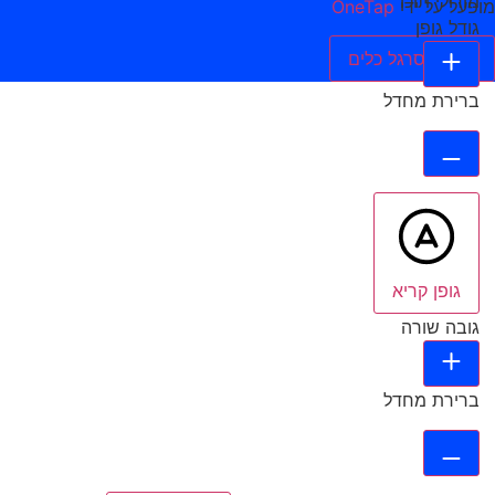
מודולי תוכן
מופעל על ידי
OneTap
גודל גופן
הסתר סרגל כלים
ברירת מחדל
גופן קריא
גובה שורה
ברירת מחדל