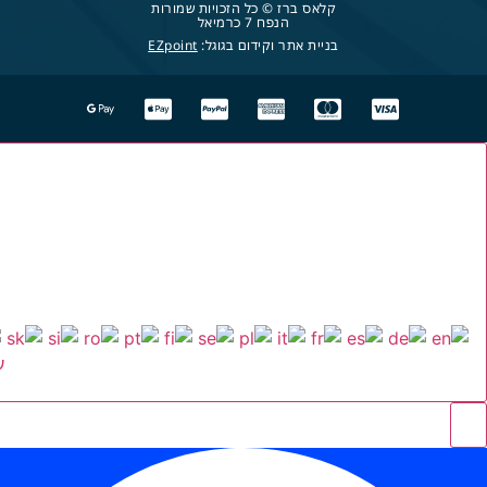
קלאס ברז © כל הזכויות שמורות
הנפח 7 כרמיאל
בניית אתר וקידום בגוגל:
EZpoint
ע