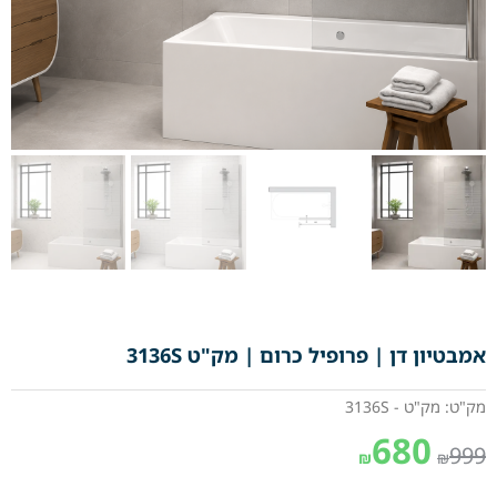
אמבטיון דן | פרופיל כרום | מק"ט 3136S
מק"ט: מק"ט - 3136S
680
999
₪
₪