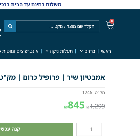
משלוח בחינם עד הבית ברכישה מ-₪499 | אפשרות למשלוחי אקספרס מהיום למחר | למענה אנושי
0
ל
7
ראשי
ברזים
תעלות ניקוז
אינטרפוצים ומוטות פ
אמבטיון שיר | פרופיל כרום | מק"ט 246
מק"ט: 1246
845
1,299
₪
₪
קנה עכשיו