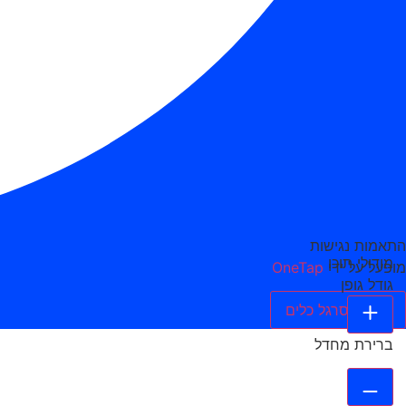
התאמות נגישות
מודולי תוכן
מופעל על ידי
OneTap
גודל גופן
הסתר סרגל כלים
ברירת מחדל