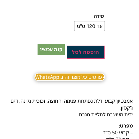
מידה
עד 120 ס"מ
קנה עכשיו
הוספה לסל
לפרטים על מוצר זה ב WhatsApp
אמבטיון‭ ‬‬קבוע‭ ‬ודלת נפתחת פנימה והחוצה, זכוכית גלינה, דגם
ג’קסון.‭
ידית‭ ‬מעוצבת‭ ‬לתליית‭ ‬מגבת‭
מפרט‭:‬
– קבוע‭ ‬50‭ ‬ס”מ