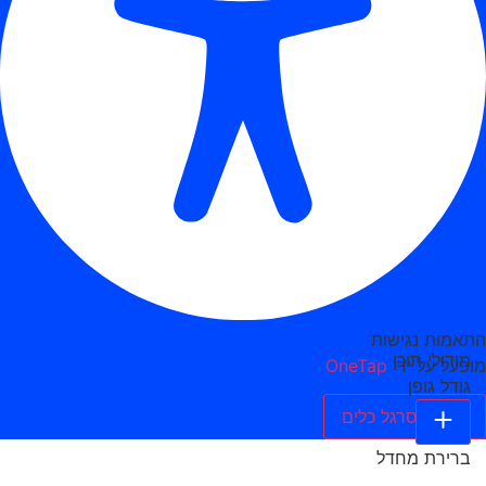
התאמות נגישות
מודולי תוכן
מופעל על ידי
OneTap
גודל גופן
הסתר סרגל כלים
ברירת מחדל