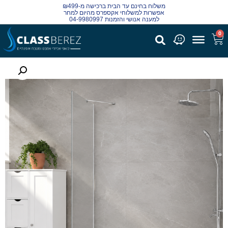
משלוח בחינם עד הבית ברכישה מ-₪499
אפשרות למשלוחי אקספרס מהיום למחר
למענה אנושי והזמנות 04-9980997
0