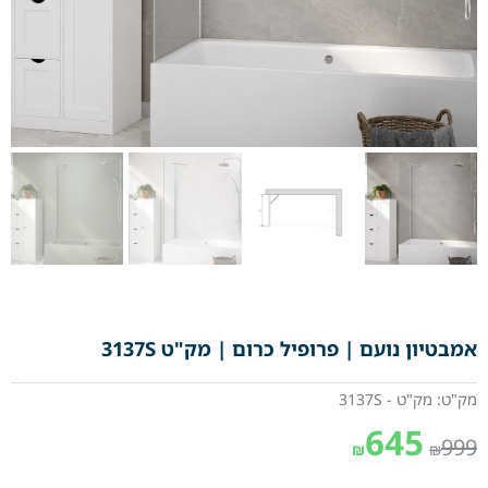
אמבטיון נועם | פרופיל כרום | מק"ט 3137S
מק"ט: מק"ט - 3137S
645
999
₪
₪