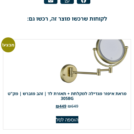
לקוחות שרכשו מוצר זה, רכשו גם:
מבצע!
מראת איפור מגדילה למקלחת + תאורת לד | זהב מוברש | מק"ט
305BG
₪
449
₪
649
הוספה לסל