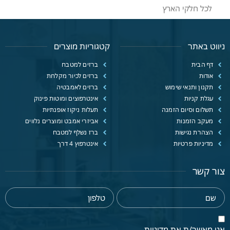
לכל חלקי הארץ
ניווט באתר
קטגוריות מוצרים
דף הבית
ברזים למטבח
אודות
ברזים לכיור מקלחת
תקנון ותנאי שימוש
ברזים לאמבטיה
עגלת קניות
אינטרפוצים ומוטות פינוק
תשלום וסיום הזמנה
תעלות ניקוז אופנתיות
מעקב הזמנות
אביזרי אמבט ומוצרים נלווים
הצהרת נגישות
ברז נשלף למטבח
מדיניות פרטיות
אינטרפוץ 4 דרך
צור קשר
אני מאשר/ת את מדיניות