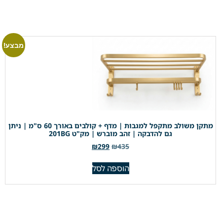
מבצע!
מתקן משולב מתקפל למגבות | מדף + קולבים באורך 60 ס"מ | ניתן
גם להדבקה | זהב מוברש | מק"ט 201BG
₪
299
₪
435
הוספה לסל