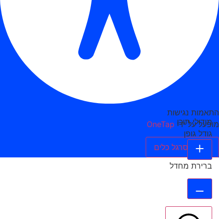
התאמות נגישות
מודולי תוכן
מופעל על ידי
OneTap
גודל גופן
הסתר סרגל כלים
ברירת מחדל