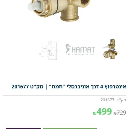
אינטרפוץ 4 דרך אוניברסלי "חמת" | מק"ט 201677
מק"ט: 201677
499
729
₪
₪