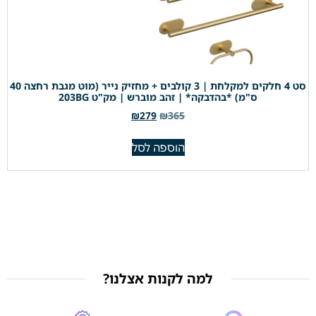
סט 4 חלקים למקלחת | 3 קולבים + מחזיק נייר (מוט מגבת רחצה 40
ס"מ) *בהדבקה* | זהב מוברש | מק"ט 203BG
₪
279
₪
365
הוספה לסל
למה לקנות אצלנו?