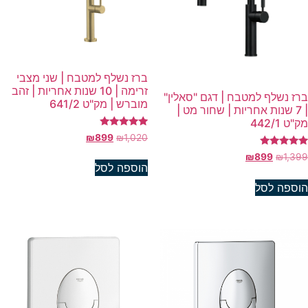
ברז נשלף למטבח | שני מצבי
זרימה | 10 שנות אחריות | זהב
רז נשלף למטבח | דגם "סאלין"
מוברש | מק"ט 641/2
| 7 שנות אחריות | שחור מט |
"ט 442/1
דורג
₪
899
₪
1,020
5.00
מתוך 5
רג
₪
899
₪
1,39
5.0
הוספה לסל
וך 5
וספה לסל