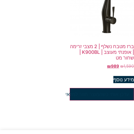
ברז מטבח נשלף | 2 מצבי זרימה
| אופנתי מעוצב | K900BL |
חור מט
₪
989
₪
1,59
ידע נוסף
עדכן אותי כשהמוצר חוזר למלאי