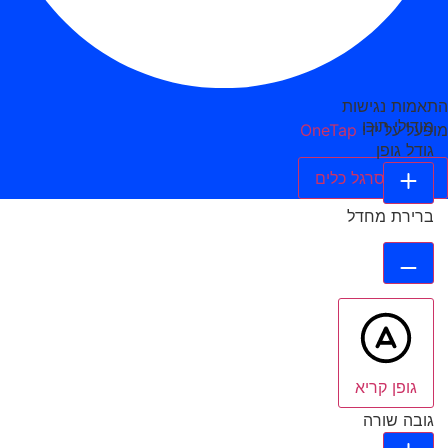
תאמות נגישות
מודולי תוכן
ופעל על ידי
OneTap
גודל גופן
הסתר סרגל כלים
ברירת מחדל
גופן קריא
גובה שורה