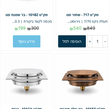
717 - שחור מט
101BZ - בז' שמנת מט
תעלת ניקוז 7/70 | נירוסטה אל חלד | יציאה ל 4 צול + מתאם ל 2 צול מונע ריחות | אפשרות להכנסת אריח | שחור מט | מק"ט 717
מכסה לקופ' ביקורת | 10.3/10.3 | פופ אפ | בז' שמנת מט | מק"ט 101BZ
199
300
540
849
₪
₪
₪
₪
הוספה לסל
מידע נוסף
101RZ - רוז גולד מוברש
101CH - כרום