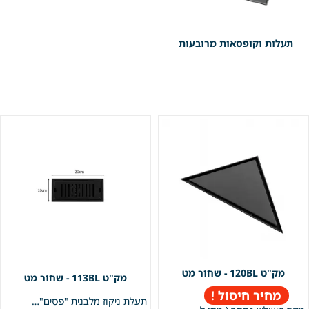
תעלות וקופסאות מרובעות
120BL - שחור מט
113BL - שחור מט
מחיר חיסול !
תעלת ניקוז מלבנית "פסים" | 10/20 | פטנט חוסם ריחות וחרקים | שחור מט | מק"ט 113BL