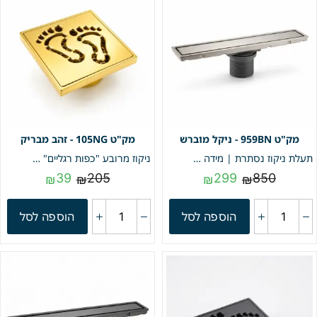
959BN - ניקל מוברש
105NG - זהב מבריק
תעלת ניקוז נסתרת | מידה 9/59 | דגם "LINEA" | ניקל מוברש | מק"ט 959BN
ניקוז מרובע "כפות רגליים" | 10/10 | פטנט חוסם ריחות וחרקים | זהב | מק"ט 105NG
39
205
299
850
₪
₪
₪
₪
הוספה לסל
הוספה לסל