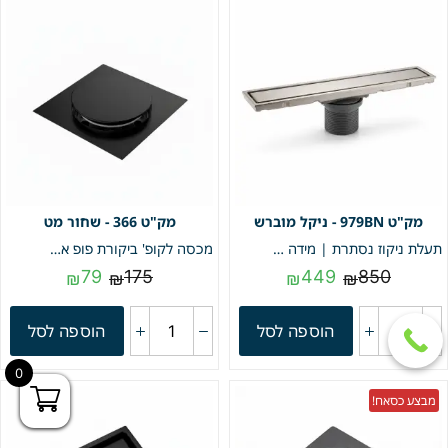
979BN - ניקל מוברש
366 - שחור מט
תעלת ניקוז נסתרת | מידה 9/79 | דגם "LINEA" | ניקל מוברש | מק"ט 979BN
מכסה לקופ' ביקורת פופ אפ 10/10 | דגם דולפין | שחור מט | מק"ט 366
79
175
449
850
₪
₪
₪
₪
הוספה לסל
הוספה לסל
0
מבצע כסאח!