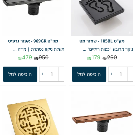
105BL - שחור מט
969GR - אפור גרפיט
ניקוז מרובע "כפות רגליים" | 10/10 | פטנט חוסם ריחות וחרקים | שחור מט | מק"ט 105BL
תעלת ניקוז נסתרת | מידה 9/69 | דגם "LINEA" | אפור גרפיט | מק"ט 969GR
479
950
179
290
₪
₪
₪
₪
הוספה לסל
הוספה לסל