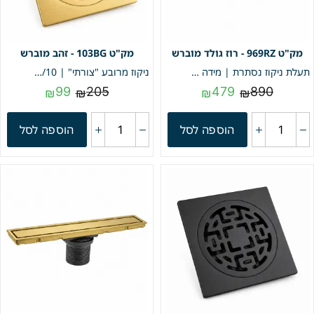
969RZ - רוז גולד מוברש
103BG - זהב מוברש
תעלת ניקוז נסתרת | מידה 9/69 | דגם "LINEA" | רוז גולד מוברש | מק"ט 969RZ
ניקוז מרובע "צורתי" | 10/10 | פטנט חוסם ריחות וחרקים | זהב מוברש | מק"ט 103BG
99
205
479
890
₪
₪
₪
₪
הוספה לסל
הוספה לסל