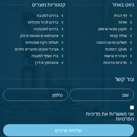
ניווט באתר
קטגוריות מוצרים
דף הבית
ברזים למטבח
אודות
ברזים לכיור מקלחת
תקנון ותנאי שימוש
ברזים לאמבטיה
עגלת קניות
אינטרפוצים ומוטות פינוק
תשלום וסיום הזמנה
תעלות ניקוז אופנתיות
מעקב הזמנות
אביזרי אמבט ומוצרים נלווים
הצהרת נגישות
ברז נשלף למטבח
מדיניות פרטיות
אינטרפוץ 4 דרך
צור קשר
אני מאשר/ת את מדיניות
הפרטיות
שליחת פרטים