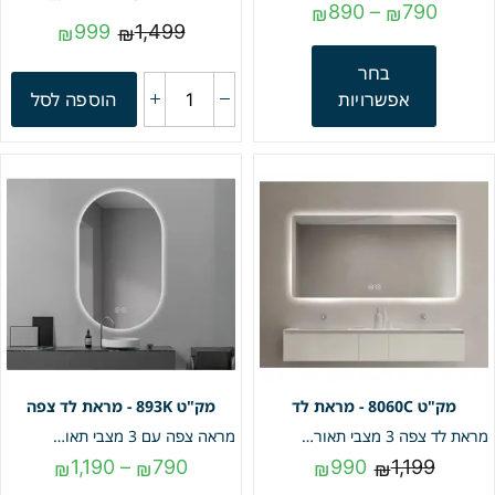
890
–
790
₪
₪
999
1,499
₪
₪
בחר
אפשרויות
הוספה לסל
8060C - מראת לד
893K - מראת לד צפה
מראת לד צפה 3 מצבי תאורה | מפשיר אדים | מק"ט 8060C
מראה צפה עם 3 מצבי תאורה , בצורת קפסולה דגם "ונוס" | מק"ט 893K
1,190
–
790
990
1,199
₪
₪
₪
₪