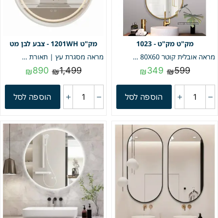
מק"ט - 1023
1201WH - צבע לבן מט
מראה אובלית קוטר 80X60 | פרופיל זהב | מק"ט 1023
מראה מסגרת עץ | תאורת לד 3 מצבים & מפשיר אדים | תאורה קדמית | קוטר 80 מק"ט 1201WH
890
1,499
349
599
₪
₪
₪
₪
הוספה לסל
הוספה לסל