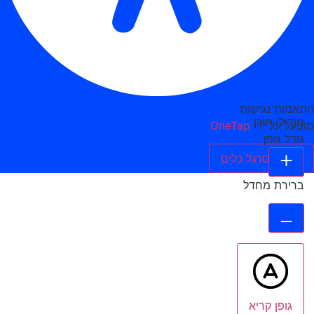
התאמות נגישות
מודולי תוכן
מופעל על ידי
OneTap
גודל גופן
הסתר סרגל כלים
ברירת מחדל
גופן קריא